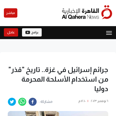
مباشر
برامج
عاجل
جرائم إسرائيل في غزة.. تاريخ "قذر"
من استخدام الأسلحة المحرمة
دوليا
٦ نوفمبر ٢٠٢٣
|
١٢:١٠ م
مشاركة :