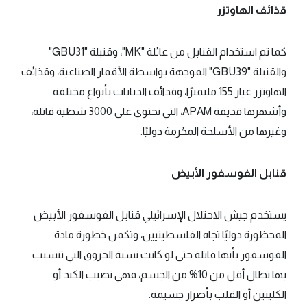
قذائف الهاوتزر
كما تم استخدام القنابل من عائلة "MK"، وقنبلة "GBU31"
والقنبلة "GBU39" الموجهة بواسطة الأقمار الصناعية، وقذائف
الهاوتزر عيار 155 مليمترًا، وقذائف الدبابات بأنواع مختلفة
وأشهرها قذيفة APAM، التي تحتوي على 3000 شظية قاتلة،
وغيرها من الأسلحة المحُرمة دوليًا.
قنابل الفوسفور الأبيض
يستخدم جيش الاحتلال الإسرائيلي قنابل الفوسفور الأبيض
المحظورة دوليًا تجاه الفلسطينيين، وتكمن خطورة مادة
الفوسفور بأنها قاتلة حتى لو كانت نسبة الحروق التي تتسبب
بها تطال أقل من 10% من الجسم، فهي تصيب الكبد أو
الكليتين أو القلب بأضرار جسيمة.