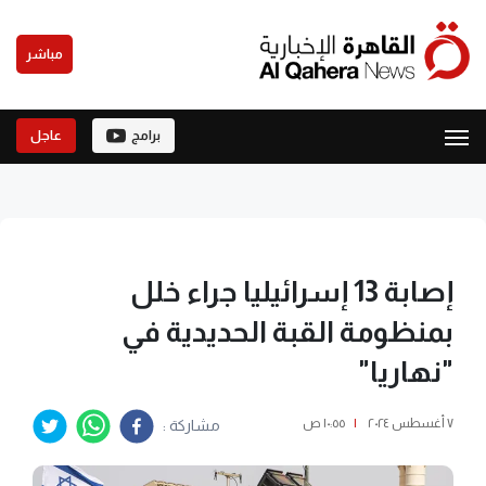
مباشر
برامج
عاجل
إصابة 13 إسرائيليا جراء خلل
بمنظومة القبة الحديدية في
"نهاريا"
٧ أغسطس ٢٠٢٤
|
١٠:٥٥ ص
مشاركة :