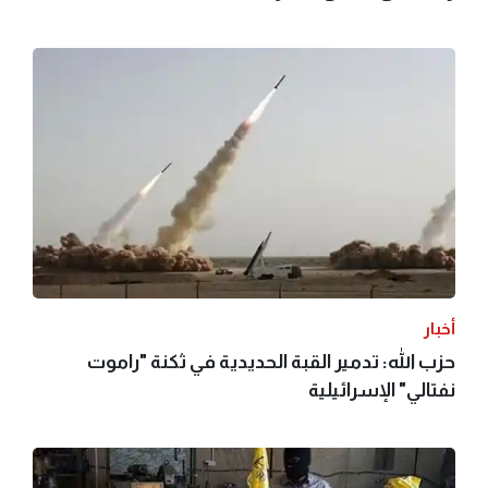
أخبار
حزب الله: تدمير القبة الحديدية في ثكنة "راموت
نفتالي" الإسرائيلية