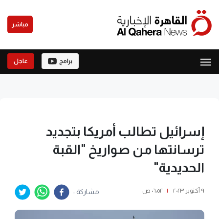
مباشر
برامج
عاجل
إسرائيل تطالب أمريكا بتجديد
ترسانتها من صواريخ "القبة
الحديدية"
٩ أكتوبر ٢٠٢٣
|
٠٦:٥٢ ص
مشاركة :