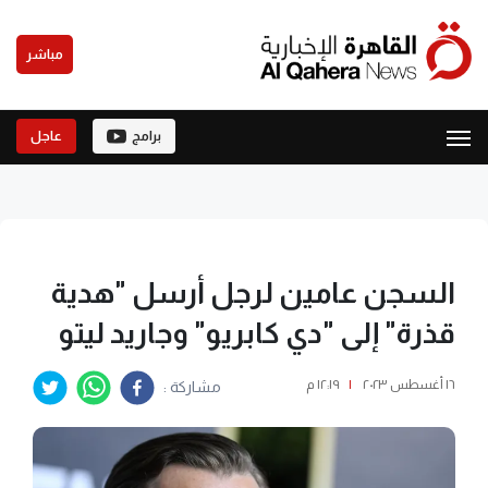
مباشر
برامج
عاجل
السجن عامين لرجل أرسل "هدية
قذرة" إلى "دي كابريو" وجاريد ليتو
١٦ أغسطس ٢٠٢٣
|
١٢:١٩ م
مشاركة :