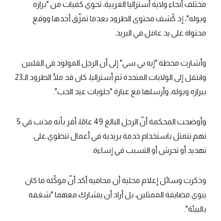
مختلف أنحاء ولاية أستراليا الغربية، تحوي كميات من "برازه
وبوله"، إذ كُشف محتوى الطرود بعدما تمزّق أحدها ووقع
محتواه على يد عامل في البريد.
وأشارت محطة "إيه بي سي" إلى أن الرجل المولود في الفلبين
وانتقل إلى الولايات المتحدة ثم أستراليا، كان قد ملأ الطرود الـ23
ببرازه وبوله، وأرسلها مع عبارة "حلويات عيد الحب".
وأوضحت المحكمة أنّ الرجل البالغ 49 عامًا، أقر بأنه مذنب في 5
تهم تتمثل باستخدام خدمة بريدية في أعمال تنطوي على
تهديد أو تحرش أو التسبب في إساءة.
وذكرت وسائل إعلام محلية أن محاميه أكد أنّ موكّله ما كان
ينوي مضايقة الممثلين، بل أراد أن يتشارك معهما "شغفه
بالبيئة".