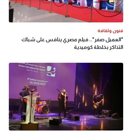
فنون وثقافة
"العميل صفر".. فيلم مصري ينافس على شباك
التذاكر بخلطة كوميدية