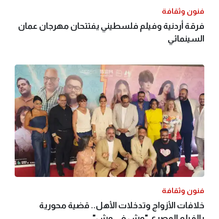
فنون وثقافة
فرقة أردنية وفيلم فلسطيني يفتتحان مهرجان عمان
السينمائي
فنون وثقافة
خلافات الأزواج وتدخلات الأهل.. قضية محورية
بالفيلم المصري "وش في وش"