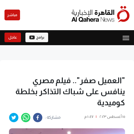
مباشر
برامج
عاجل
"العميل صفر".. فيلم مصري
ينافس على شباك التذاكر بخلطة
كوميدية
١٥ أغسطس ٢٠٢٣
|
١٠:٤٧ م
مشاركة :