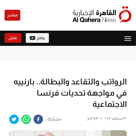
مباشر
برامج
عاجل
الرواتب والتقاعد والبطالة.. بارنييه
في مواجهة تحديات فرنسا
الاجتماعية
٣٠ سبتمبر ٢٠٢٤
|
١٢:٤٣ م
مشاركة :