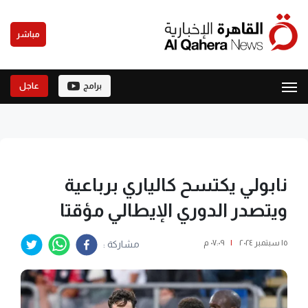
مباشر
برامج
عاجل
نابولي يكتسح كالياري برباعية
ويتصدر الدوري الإيطالي مؤقتا
١٥ سبتمبر ٢٠٢٤
|
٠٧:٠٩ م
مشاركة :