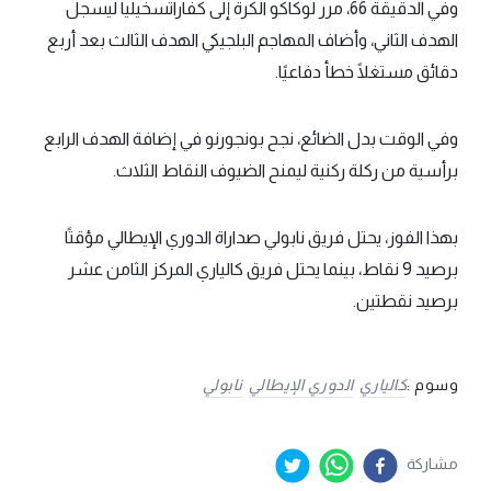
وفي الدقيقة 66، مرر لوكاكو الكرة إلى كفاراتسخيليا ليسجل
الهدف الثاني، وأضاف المهاجم البلجيكي الهدف الثالث بعد أربع
دقائق مستغلًا خطأ دفاعيًا.
وفي الوقت بدل الضائع، نجح بونجورنو في إضافة الهدف الرابع
برأسية من ركلة ركنية ليمنح الضيوف النقاط الثلاث.
بهذا الفوز، يحتل فريق نابولي صداراة الدوري الإيطالي مؤقتًا
برصيد 9 نقاط، بينما يحتل فريق كالياري المركز الثامن عشر
برصيد نقطتين.
وسوم :
كالياري
الدوري الإيطالي
نابولي
مشاركة