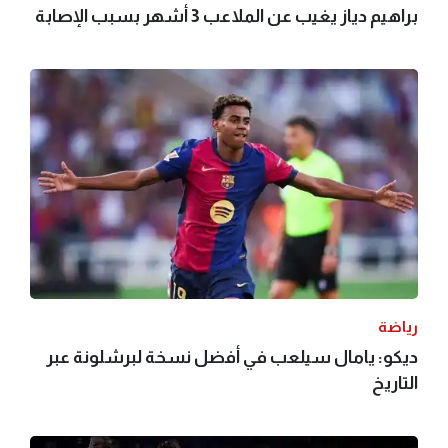
براهيم دياز يغيب عن الملاعب 3 أشهر بسبب الإصابة
رياضة
ديكو: يامال سيلعب في أفضل نسخة لبرشلونة عبر
التاريخ