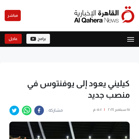
مباشر
برامج
عاجل
كيليني يعود إلى يوفنتوس في
منصب جديد
١٥ سبتمبر ٢٠٢٤
|
٠٥:٠١ م
مشاركة :