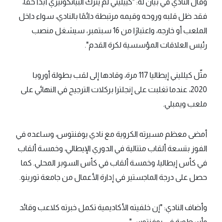
وقال النادي في بيان له: "كييليني لم يترك البيانكونيري أبدًا حقًا،
فقد ظل قلبه وروحه وقيمه مرتبطة دائمًا بالنادي، سواء داخل
الملعب أو خارجه، واعتبارًا من 16 سبتمبر، سيشغل منصب
رئيس العلاقات المؤسسية لكرة القدم".
مثّل كيلليني إيطاليا 117 مرة، وقادها إلى لقب بطولة أوروبا
2020، عندما تغلبت على إنجلترا بركلات الترجيح في النهائي على
ملعب ويمبلي.
أمضى معظم مسيرته الكروية مع نادي يوفنتوس، وساعده في
الفوز بتسعة ألقاب متتالية في الدوري الإيطالي، وخمسة ألقاب
في كأس إيطاليا، وخمسة ألقاب في كأس السوبر المحلي. كما
حصل على درجة الماجستير في إدارة الأعمال من جامعة تورينو.
وأضاف النادي: "إن خلفيته الأكاديمية تكمل خبرته كلاعب وقائد
وأسطورة في يوفنتوس".