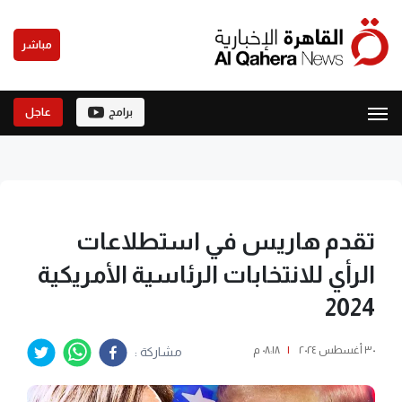
مباشر
برامج
عاجل
تقدم هاريس في استطلاعات
الرأي للانتخابات الرئاسية الأمريكية
2024
٣٠ أغسطس ٢٠٢٤
|
٠٨:١٨ م
مشاركة :