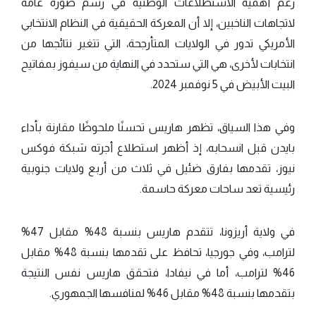
رغم أهمية الاستطلاعات الوطنية في رسم صورة عامة
لاتجاهات الناخبين، إلا أن المعركة الحقيقية في النظام الانتخابي
الأمريكي تدور في الولايات المتأرجحة، التي تتغير نتائجها من
انتخابات لأخرى، هي التي ستحدد في النهاية من سيفوز بمفاتيح
البيت الأبيض في 5 نوفمبر 2024.
وفي هذا السياق، تظهر هاريس تحسنًا ملحوظًا مقارنة بأداء
بايدن قبل انسحابه، إذ أظهر استطلاع أجرته شبكة فوكس
نيوز، تقدمها بفارق ضئيل في ثلاث من أربع ولايات جنوبية
رئيسية تعد ساحات معركة حاسمة.
في ولاية أريزونا، تتقدم هاريس بنسبة 48% مقابل 47%
لترامب، وفي جورجيا، تحافظ على تقدمها بنسبة 48% مقابل
46% لترامب، أما في نيفادا، فتحقق هاريس نفس النتيجة
بتقدمها بنسبة 48% مقابل 46% لمنافسها الجمهوري.