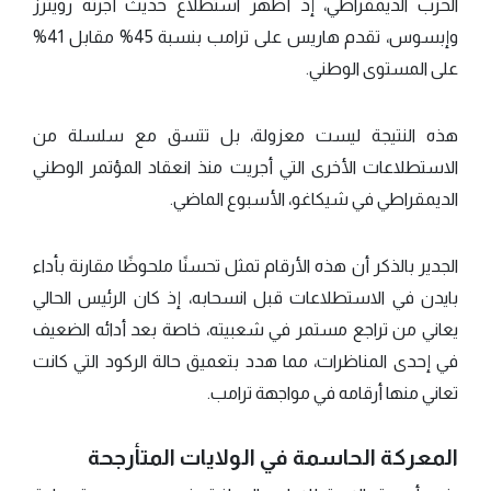
الحزب الديمقراطي، إذ أظهر استطلاع حديث أجرته رويترز
وإبسوس، تقدم هاريس على ترامب بنسبة 45% مقابل 41%
على المستوى الوطني.
هذه النتيجة ليست معزولة، بل تتسق مع سلسلة من
الاستطلاعات الأخرى التي أجريت منذ انعقاد المؤتمر الوطني
الديمقراطي في شيكاغو، الأسبوع الماضي.
الجدير بالذكر أن هذه الأرقام تمثل تحسنًا ملحوظًا مقارنة بأداء
بايدن في الاستطلاعات قبل انسحابه، إذ كان الرئيس الحالي
يعاني من تراجع مستمر في شعبيته، خاصة بعد أدائه الضعيف
في إحدى المناظرات، مما هدد بتعميق حالة الركود التي كانت
تعاني منها أرقامه في مواجهة ترامب.
المعركة الحاسمة في الولايات المتأرجحة