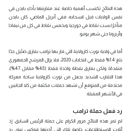
هذه النتائج تكتسب أهمية خاصة عند مقارنتها بأداء بايدن في
نفس الولايات قبل انسحابه، ففي أبريل الماضي، كان بايدن
متأخرًا بست نقاط في جورجيا، وبخمس نقاط في كل من نيفادا
وأريزونا حتى شهر يونيو.
أما في ولاية نورث كارولاينا، التي فاز بها ترامب بفارق ضئيل جدًا
بلغ 1.4% فقط في انتخابات 2020، فلا يزال المرشح الجمهوري
متقدمًا، ولكن بفارق نقطة واحدة فقط (48% مقابل 47%)،
هذا التقارب الشديد يجعل من نورث كارولاينا ساحة معركة
محتدمة من المتوقع أن تشهد حملات مكثفة من كلا الجانبين
في الأشهر المقبلة.
رد فعل حملة ترامب
لم تمر هذه النتائج مرور الكرام على حملة الرئيس السابق، إذ
أثارت الاستطلاعات، خاصة تلك التي أجرتها فوكس نيوز، رد