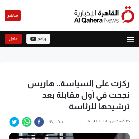
مباشر
برامج
عاجل
ركزت على السياسة.. هاريس
نجحت في أول مقابلة بعد
ترشيحها للرئاسة
٣٠ أغسطس ٢٠٢٤
|
١٢:٢١ م
مشاركة :