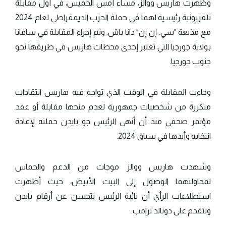
وظهرت هاريس ووالز، مساء أمس الخميس، في أول مقابلة
تلفزيونية رئيسية لهما في حملة الحزب الديمقراطي لعام 2024
مع مذيعة "سي. إن إن" دانا باش. وتم إجراء المقابلة في سافانا
بولاية جورجيا التي تعتبر إحدى محطات هاريس في طريقها نحو
جنوب جورجيا.
وجاءت المقابلة في الوقت الذي تواجه فيه هاريس انتقادات
متكررة من شخصيات جمهورية لعدم منحها مقابلة أو عقد
مؤتمر صحفي منذ أن أنهى الرئيس جو بايدن حملته لإعادة
انتخابه وأيدها في سباق 2024.
وشهدت هاريس ووالز موجات من الدعم والحماس
لمحاولتهما الوصول إلى البيت الأبيض، حيث أظهرت
استطلاعات الرأي أن نائبة الرئيس تتحسن عن أرقام بايدن
وتتقدم على دونالد ترامب.