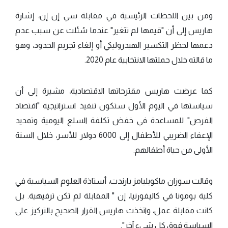
ومن بين اللحظات الرئيسية في مقابلة سي إن إن، إشارة
هاريس إلى أن "قيمها لم تتغير" عندما سُئلت عن سبب عدم
دعمها لحظر التكسير الهيدروليكي أو إلغاء تجريم الحدود، وهو
ما قالته خلال حملتها الانتخابية عام 2020.
كما عرضت هاريس مقترحاتها الاقتصادية، مشيرة إلى أن
سياستها في اليوم الأول ستكون تنفيذ استراتيجية "اقتصاد
الفرص" للمساعدة في خفض تكلفة السلع اليومية وتمديد
الإعفاء الضريبي للأطفال إلى 6000 دولار للأسر، خلال السنة
الأولى من حياة أطفالهم.
وقالت سوزان ماكويليامز بارندت، أستاذة العلوم السياسية في
كلية بومونا في كاليفورنيا، إن " المقابلة لم تكن ترفيهية. بل
كانت مقابلة عمل، واتخذت هاريس القرار الصحيح بالتركيز على
السياسة فوق كل شيء آخر".