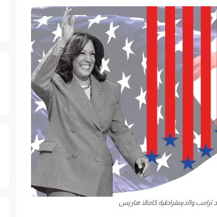
 ترامب والديمقراطية كامالا هاريس