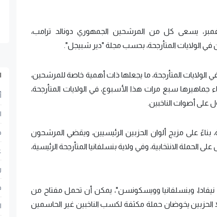
 نوفمبر، يسعى كل من المرشحين الجمهوري دونالد ترامب،
 في الولايات المتأرجحة، بحسب مجلة "دير شبيجل".
 في الولايات المتأرجحة، ما يجعلها ذات أهمية خاصة للمرشحين،
ا
 جماهيرها سبع مرات هذا الأسبوع، في الولايات المتأرجحة،
أ
على أصوات الناخبين.
ا
ية، بناءً على مزيج ألوان الحزبين الرئيسيين، ويقضي المرشحون
ح
لى الحملة الانتخابية، وفي ولاية بنسلفانيا المتأرجحة الرئيسية،
ع
ر
ف
جان، نيفادا، وبنسلفانيا وويسكونسن"، يمكن أن تحمل مفتاح من
لا الحزبين يخوضان حملة مكثفة لكسب الناخبين غير الحاسمين
ا