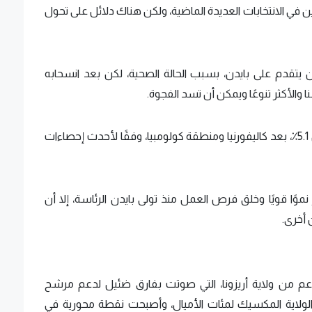
ن في الانتخابات العديدة الماضية، ولكن هناك دلائل على تحول
ن يتقدم على بايدن، بسبب الحالة الصحية، لكن بعد انسحابه
والأكثر تنوعًا ويمكن أن تسد الفجوة.
وتتمتع الولاية بأعلى معدل بطالة في البلاد بمعدل 5.1٪، بعد كاليفورنيا ومنطقة كولومبيا، وفقًا لأحدث إحصاءات
وًا قويًا وخلق فرص العمل منذ تولى بايدن الرئاسة، إلا أن
 أخرى.
ايدن الديمقراطي، بالرئاسة في عام 2020 بدعم من ولاية أريزونا، التي صوتت بفارق ضئيل لدعم مرشح
الولاية المكسيك لمئات الأميال، وأصبحت نقطة محورية في