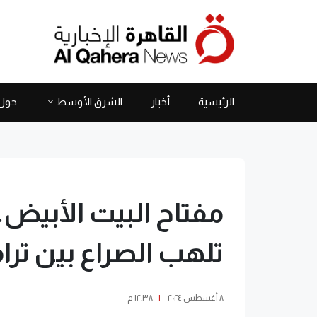
الرئيسية
أخبار
الشرق الأوسط
حول 
مفتاح البيت الأبيض..
تلهب الصراع بين ت
٨ أغسطس ٢٠٢٤
|
١٢:٣٨ م