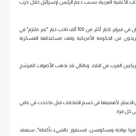
ات الأغلبية العربية، بسبب دعم الرئيس لإسرائيل خلال حرب
خلال الانتخابات التمهيدية الديمقراطية في ميشيجان في فبراير، اختار أكثر من 100 ألف ناخب خيار "غير ملتزم" في
يدون من الحكومة الأمريكية وقف مساعداتها العسكرية
ريكيين العرب في البلاد، وبالتالي قد تذهب الأصوات للمرشح
لاعتبار، لأهميتها في حسم الانتخابات مثل ما حدث في عامي
ا فزنا بولاية ويسكونسن، فسنفوز بالشيء بأكمله"، سيعقد