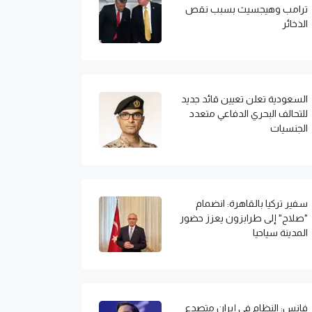
ترامب وهيجسيث بسبب نقص
الذخائر
السعودية تعلن تعيين قائد جديد
للتحالف البحري الدفاعي متعدد
الجنسيات
سفير تركيا بالقاهرة: انضمام
"صلاح" إلى طرابزون يعزز حضور
المدينة سياحيا
فانس: النظام في إيران متصدع