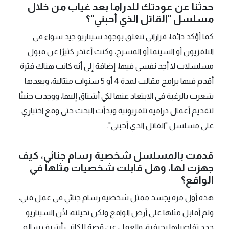
حدثنا عن عودتك للدراما بعد غياب من خلال
مسلسل "القاتل الذي أحبني"؟
كما أؤكد دائما، قراراتي تتعلق بوجود سيناريو جيد سواء في
التلفزيون أو السينما أو المسرح، وكنت أعتذر كثيرًا عن قبول
مسلسلات لا أجد نفسي فيها، إضافة إلى أنه كانت هناك فترة
أقدم فيها برامج مقالب لمدة 4 أو 5 سنوات متتالية، وبعدها
شعرت بالرغبة في الابتعاد عنها لكي أشتاق إليها، ووجدت حنينًا
لتقديم أعمال درامية تلفزيونية وبدأت البحث حتى وقع اختياري
على مسلسل "القاتل الذي أحبني".
قدمت بالمسلسل شخصية رسام جنائي، كيف
جهزت لها، وهل قابلت شخصيات مثلها في
الواقع؟
هذه أول مرة يجسد ممثل شخصية رسام جنائي في عمل فني،
ولم أقابل مثلها على أرض الواقع ولكن تخيلته، لأن السيناريو
حدد تفاصيلها بحرفية، والعمل عن قصة للكاتب أشرف سالم