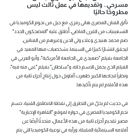
مسرحي.. وتقديمها في عمل ثالث ليس
مطروحًا حاليًا
تألق الفنان المصري هاني رمزي، مع جيل من نجوم الكوميديا في
التسعينيات من القرن الماضي، أُطلق عليه "المضحكون الجدد"
ضم محمد هنيدي وعلاء ولي الدين وغيرهم من الفنانين،
ليحقق انتشارًا كبيرًا في السينما، بشخصيات منها المعيد في
الجامعة بفيلم "صعيدي في الجامعة الأمريكية"، وأبو العربي في
الفيلم الذي يحمل الاسم ذاته، و"سلطان" بفيلم "غبي منه فيه"،
ونظراً لنجاحها الكبير ظهرت أقاويل حول إنتاج أجزاء ثانية من
هذه الأفلام لم يتم تأكيدها.
في حديث لم يخلُ من التطرق إلى نقطة الانطلاق الفنية، حسم
نجم الكوميديا المصري في حواره لموقع "القاهرة الإخبارية"
مصير تقديم أجزاء ثانية من هذه الأعمال، متحدثًا أيضًا عن
أفلامه السينمائية المقبلة، ورأيه في نوعية الكوميديا التي يتم