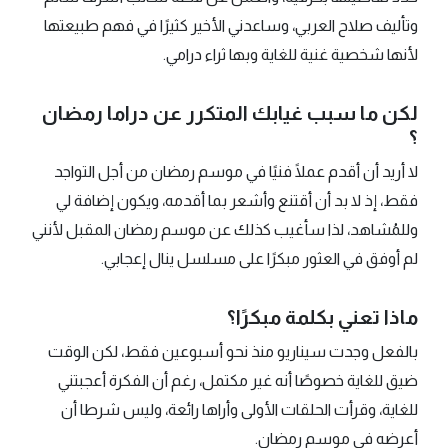
وتأليف صلاح العربي، وساعدني الأخير كثيرًا في فهم طبيعتها
لأنها شخصية غنية للغاية وبها ثراء درامي.
لكن ما سبب غيابك المتكرر عن دراما رمضان
؟
لا أريد أن أقدم عملًا فنيًا في موسم رمضان من أجل التواجد
فقط، إذ لا بد أن أقتنع وأشعر بما أقدمه، ويكون إضافة لي
وللمُشاهد، لذا سأغيب كذلك عن موسم رمضان المقبل لأنني
لم أوفق في العثور مبكرًا على مسلسل ينال إعجابي.
ماذا تعني بكلمة مبكرًا؟
بالفعل وجدت سيناريو منذ نحو أسبوعين فقط، لكن الوقت
ضيق للغاية خصوصًا أنه غير مكتمل، رغم أن الفكرة أعجبتني
للغاية، وقرأت الحلقات الأولى وأراها رائعة، وليس شرطا أن
أعرضه في موسم رمضان.