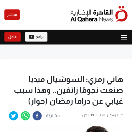
مباشر
برامج
عاجل
هاني رمزي: السوشيال ميديا
صنعت نجومًا زائفين.. وهذا سبب
غيابي عن دراما رمضان (حوار)
٢٣ ديسمبر ٢٠٢٢
|
١٢:١٩ ص
مشاركة :