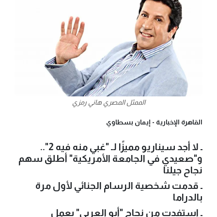
الممثل المصري هاني رمزي
القاهرة الإخبارية -
إيمان بسطاوي
ـ لا أجد سيناريو مميزًا لـ "غبي منه فيه 2"..
و"صعيدي في الجامعة الأمريكية" أطلق سهم
نجاح جيلنا
ـ قدمت شخصية الرسام الجنائي لأول مرة
بالدراما
ـ استفدت من نجاح "أبو العربي" بعمل