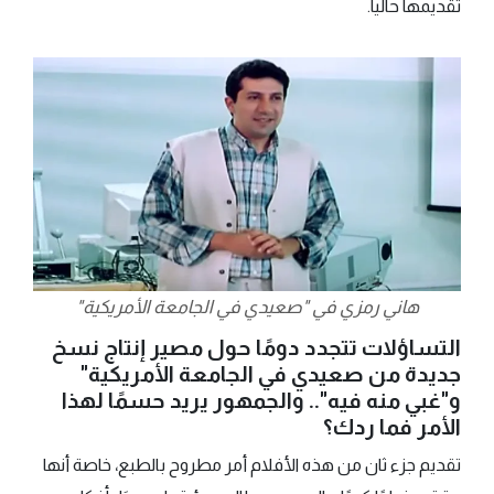
تقديمها حاليا.
هاني رمزي في "صعيدي في الجامعة الأمريكية"
التساؤلات تتجدد دومًا حول مصير إنتاج نسخ
جديدة من صعيدي في الجامعة الأمريكية"
و"غبي منه فيه".. والجمهور يريد حسمًا لهذا
الأمر فما ردك؟
تقديم جزء ثان من هذه الأفلام أمر مطروح بالطبع، خاصة أنها