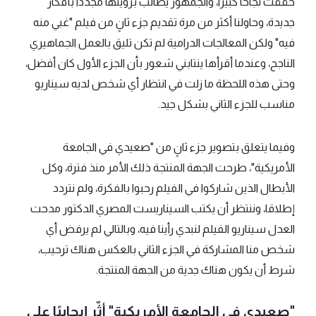
حققت نجاحًا كبيرًا، والجمهور يطالب برؤيتها مجددَا بأفكار
جديدة، وحاولنا أكثر من مرة تقديم جزء ثانٍ من فيلم "غبي منه
فيه" ولكن المعالجات الدرامية لم تكن تليق بالعمل الجماهيري
الناجح، وعندما أقرأها ينتابني شعور بأن الجزء الأول كان أفضل،
وحتى هذه اللحظة ما زلت في انتظار أي شخص لديه سيناريو
مناسب للجزء الثاني بشكل جيد.
وفيما يتعلق بتصوير جزء ثانٍ من "صعيدي في الجامعة
الأمريكية"، طرحت الجهة المنتجة ذلك الأمر منذ فترة، وكل
الأبطال الذين شاركوا في الفيلم رحبوا بالفكرة، ولم نتردد
إطلاقا، وننتظر أن يكتب السيناريست المصري الدكتور مدحت
العدل سيناريو الفيلم لنبدي رأينا فيه، وبالتالي لم يرفض أي
شخص منا المشاركة في الجزء الثاني بالعكس هناك ترحيب،
شرط أن يكون هناك جدية من الجهة المنتجة.
"صعيدي في الجامعة الأمريكية" أثّر إيجابيًا على