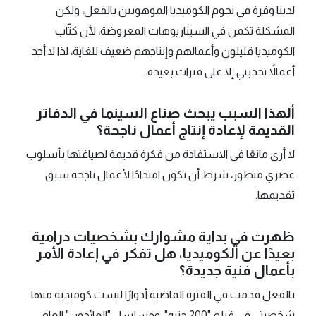
لدينا وفرة في نجوم الكوميديا الموهوبين بالفعل، ولكن
المشكلة تكمن في السيناريوهات المعروضة، لأن كتّاب
الكوميديا قليلون وأعمالهم وإنتاجهم ضعيف للغاية، لذا لا أجد
أعمالاً تجذبني إلا على فترات بعيدة.
ألهذا السبب يبحث صناع السينما في الدفاتر
القديمة لإعادة إنتاج أعمال ناجحة؟
لا أرى مانعًا في الاستفادة من فكرة قديمة لصياغتها بأسلوب
عصري متطور، شرط أن تكون امتدادًا لأعمال ناجحة سبق
تقديمها.
ظهرت في بداية مشوارك بشخصيات درامية
بعيدًا عن الكوميديا، هل تفكر في إعادة الأمر
بأعمال فنية جديدة؟
بالفعل قدمت في الفترة الماضية أدوارًا ليست كوميدية منها
شخصيتي في فيلم "200 جنيه"، ومسلسل "العائدون" العام