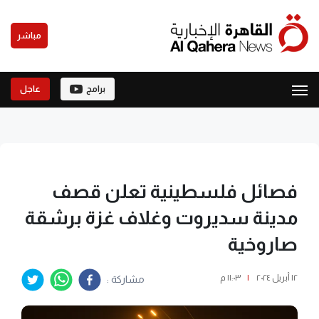
مباشر
برامج
عاجل
فصائل فلسطينية تعلن قصف
مدينة سديروت وغلاف غزة برشقة
صاروخية
١٢ أبريل ٢٠٢٤
|
١١:٠٣ م
مشاركة :