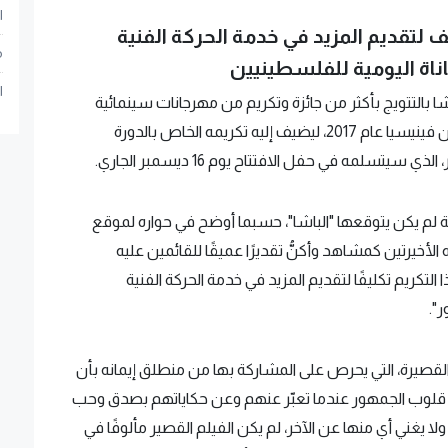
ا
ف لتقديم المزيد في خدمة الحركة الفنية
م
ناة اليومية للفلسطينيين
ا
 بالتتويج بأكثر من جائزة وتكريم من مهرجانات سينمائية
عربية وعالمية، ومنها جائزة أفضل ممثل من مهرجان فينيسيا عام 2017، ليضيف إليه تكريمه الخاص بالدورة
سلمه في حفل الافتتاح يوم 16 ديسمبر الجاري.
ائعة لم يكن يتوقعها "الباشا"، حسبما أوضح في حواره لموقع
ه الأخيرتين كمشاهد وأكنُّ تقديرًا عميقًا للقائمين عليه
كريم تكليفًا لتقديم المزيد في خدمة الحركة الفنية
".
القصيرة، التي يحرص على المشاركة بها من منطلق إيمانه بأن
 قلوب الجمهور عندما تعبّر عنهم وعن حكاياتهم بصدق وحب
يغني أي منها عن الآخر، لم يكن الفيلم القصير مألوفًا في