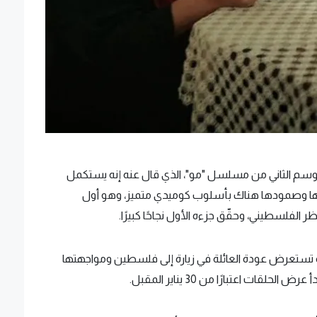
الموسم الثاني من مسلسل "مو"، الذي قال عنه إنه يستكمل
تها وصمودها هناك بأسلوب كوميدي متميز، وهو أول
لسطيني، وحقّق جزءه الأول نجاحًا كبيرًا.
 تستعرض عودة العائلة في زيارة إلى فلسطين ومواجهتها
ت اعتبارًا من 30 يناير المقبل.