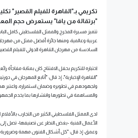
تكريمي بـ"القاهرة للفيلم القصير" تكلي
"برتقالة من يافا" يستعرض حجم المعا
تتميز مسيرة المخرج والممثل الفلسطيني كامل الباشا
السادسة من مهرجان القاهرة الدولي للفيلم القصير، الذي سيت
اختياره للتكريم بحفل الافتتاح كان بمثابة مفاجأة ر
"القاهرة الإخبارية"، إذ قال: "أتابع المهرجان في دورتي
ولجهودهم في تطويره وضمان استمراره، واعتبر هذا الت
والمساهمة في تطورها وانتشارها بما يخدم الجمهور
لدى الممثل الفلسطيني الكثير من التجارب بالأفلام 
الأعمال الفنية -بغض النظر عن تصنيفها- تصل إلى
وعمق، إذ قال: "كل أشكال الفنون مهمة وضرورية ولا 