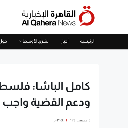
الرئيسية
أخبار
الشرق الأوسط
حول 
كامل الباشا: فلسط
ودعم القضية واجب عل
١٤ ديسمبر ٢٠٢٤
|
٠٣:٥٤ م