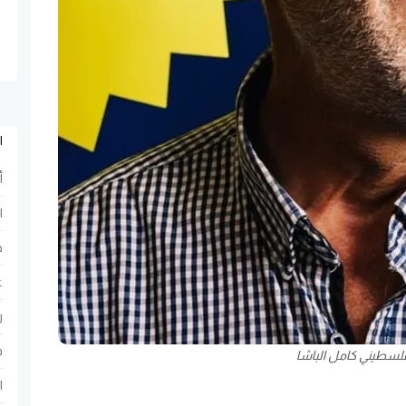
ا
أ
ا
ح
ع
ر
ف
فلسطيني كامل الباشا
ا