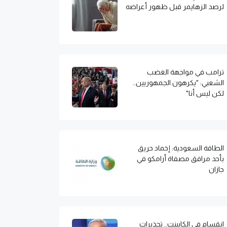
لرصد الزهايمر قبل ظهور أعراضه
ترامب في مواجهة الغضب
الشعبي: "يكرهون الجمهوريين..
لكن ليس أنا"
الطاقة السعودية: إخماد حريق
بأحد مرافق مصفاة أرامكو في
جازان
انقسام في الكابينت.. تحذيرات