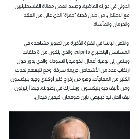
الدولي في دورته الماضية، وجسد العمل معاناة الفلسطينيين
مع الاحتلال، من خلال قصة "حمزة" الذي عانى من الفقد
والحرمان والمأساة.
وانتهى الباشا في الفترة الأخيرة من تصوير مشاهده في
المسلسل الإنجليزي culprits، والذي يتكون من 8 حلقات
وينتمي إلى نوعية أعمال الكوميديا السوداء، والذي يدور حول
ارتكاب عدد من الأشخاص جريمة سرقة، ومع تتبعهم تحدث
الكثير من المفاجآت، وهو من إخراج كلير أوكلاي وجيه بليكسون،
ومن ﺗﺄﻟﻴﻒ جيه بليكسون، ويشارك في بطولته، جيما أرتيرتون،
نيف آلجار، نيد دينيهي، باين هوفمان، كيفين فيدال.