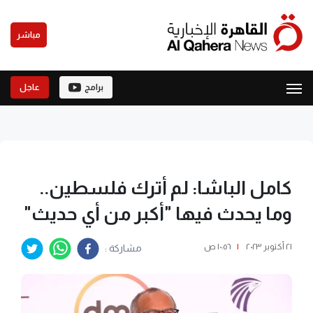
مباشر
برامج
عاجل
كامل الباشا: لم أترك فلسطين..
وما يحدث فيها "أكبر من أي حديث"
٢١ أكتوبر ٢٠٢٣
|
١٠:٥٦ ص
مشاركة :