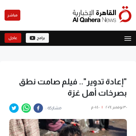
مباشر
برامج
عاجل
"إعادة تدوير".. فيلم صامت نطق
بصرخات أهل غزة
٣٠ نوفمبر ٢٠٢٤
|
٠١:٤٠ م
مشاركة :