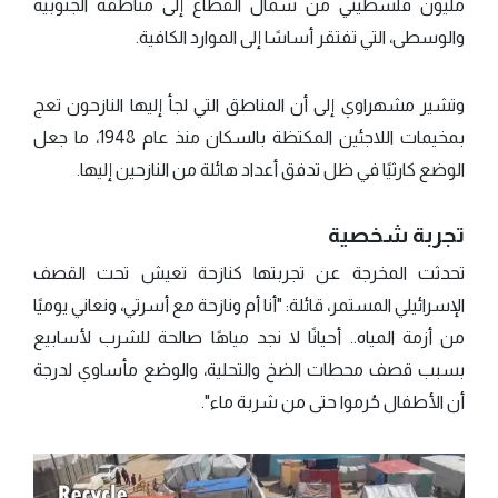
مليون فلسطيني من شمال القطاع إلى مناطقه الجنوبية
والوسطى، التي تفتقر أساسًا إلى الموارد الكافية.
وتشير مشهراوي إلى أن المناطق التي لجأ إليها النازحون تعج
بمخيمات اللاجئين المكتظة بالسكان منذ عام 1948، ما جعل
الوضع كارثيًا في ظل تدفق أعداد هائلة من النازحين إليها.
تجربة شخصية
تحدثت المخرجة عن تجربتها كنازحة تعيش تحت القصف
الإسرائيلي المستمر، قائلة: "أنا أم ونازحة مع أسرتي، ونعاني يوميًا
من أزمة المياه.. أحيانًا لا نجد مياهًا صالحة للشرب لأسابيع
بسبب قصف محطات الضخ والتحلية، والوضع مأساوي لدرجة
أن الأطفال حُرموا حتى من شربة ماء".