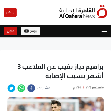
مباشر
برامج
عاجل
براهيم دياز يغيب عن الملاعب 3
أشهر بسبب الإصابة
١٥ سبتمبر ٢٠٢٤
|
٠٢:٣١ م
مشاركة :