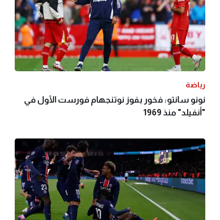
رياضة
نونو سانتو: فخور بفوز نوتنجهام فورست الأول في
"أنفيلد" منذ 1969