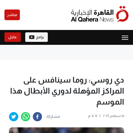
مباشر
برامج
عاجل
دي روسي: روما سينافس على
المراكز المؤهلة لدوري الأبطال هذا
الموسم
١٥ سبتمبر ٢٠٢٤
|
٠٤:٠٧ م
مشاركة :