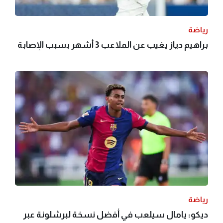
رياضة
براهيم دياز يغيب عن الملاعب 3 أشهر بسبب الإصابة
رياضة
ديكو: يامال سيلعب في أفضل نسخة لبرشلونة عبر