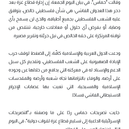
وقالت "حماس"، في بيان اليوم الجمعة، إن إدارة قطاع غزة بعد
دحر هذا العدوان الفاشي؛ هي شأن فلسطيني خالص، يتوافق
عليه الشعب الفلسطيني بجميع أطيافه، والذي لن يسمح بأي
وصاية، أو بفرض أي حلول أو معادلات خارجية، تنتقص من
ثوابته المرتكِزة على حقه الخالص في نيل حريّته وتقرير مصيره.
ودعت الدول العربية والإسلامية كافّة، إلى الضغط لوقف حرب
الإبادة الصهيونية على الشعب الفلسطيني، وتقديم كل سبل
الدعم والإسناد له في معركته التي يدافع من خلالها عن وجوده
على أرضه، والوفاء بالتزاماتها تجاه شعبه وأرضه والمقدسات
الإسلامية والمسيحية، التي تعيث بها عصابات الإجرام
الاستيطاني الفاشي فسادًا.
جاءت تصريحات حماس ردًا على ما وصفته بـ"التصريحات
الإسرائيلية الداعية إلى تسليم قطاع غزة لقوات دولية"، في اليوم