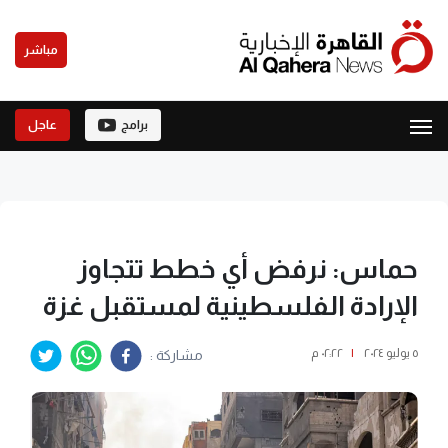
مباشر
برامج
عاجل
حماس: نرفض أي خطط تتجاوز
الإرادة الفلسطينية لمستقبل غزة
٥ يوليو ٢٠٢٤
|
٠٢:٢٢ م
مشاركة :