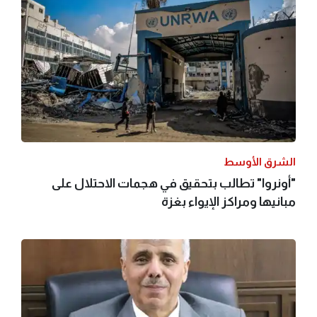
الشرق الأوسط
"أونروا" تطالب بتحقيق في هجمات الاحتلال على
مبانيها ومراكز الإيواء بغزة