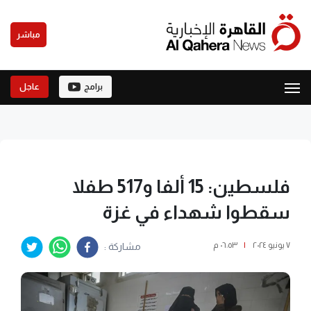
مباشر
برامج
عاجل
فلسطين: 15 ألفا و517 طفلا
سقطوا شهداء في غزة
٧ يونيو ٢٠٢٤
|
٠٦:٥٣ م
مشاركة :