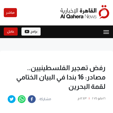
مباشر
برامج
عاجل
رفض تهجير الفلسطينيين..
مصادر: 16 بندا في البيان الختامي
لقمة البحرين
١٦ مايو ٢٠٢٤
|
١٢:٤٣ م
مشاركة :