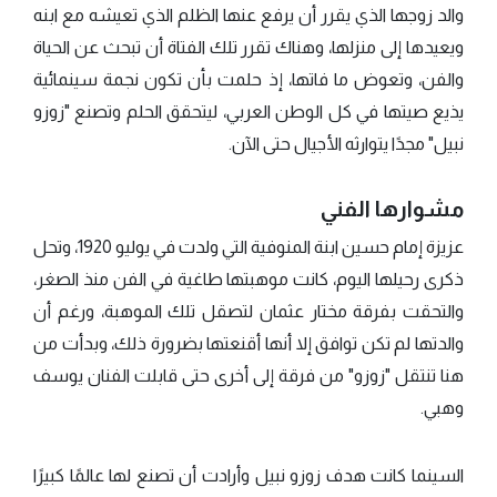
والد زوجها الذي يقرر أن يرفع عنها الظلم الذي تعيشه مع ابنه
ويعيدها إلى منزلها، وهناك تقرر تلك الفتاة أن تبحث عن الحياة
والفن، وتعوض ما فاتها، إذ حلمت بأن تكون نجمة سينمائية
يذيع صيتها في كل الوطن العربي، ليتحقق الحلم وتصنع "زوزو
نبيل" مجدًا يتوارثه الأجيال حتى الآن.
مشوارها الفني
عزيزة إمام حسين ابنة المنوفية التي ولدت في يوليو 1920، وتحل
ذكرى رحيلها اليوم، كانت موهبتها طاغية في الفن منذ الصغر،
والتحقت بفرقة مختار عثمان لتصقل تلك الموهبة، ورغم أن
والدتها لم تكن توافق إلا أنها أقنعتها بضرورة ذلك، وبدأت من
هنا تنتقل "زوزو" من فرقة إلى أخرى حتى قابلت الفنان يوسف
وهبي.
السينما كانت هدف زوزو نبيل وأرادت أن تصنع لها عالمًا كبيرًا