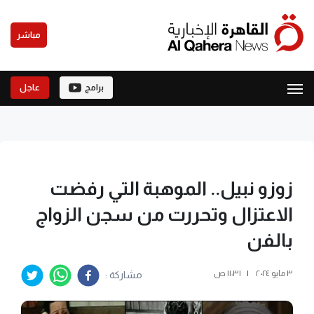
مباشر
برامج
عاجل
زوزو نبيل.. الموهبة التي رفضت
الاعتزال وتحررت من سجن الزواج
بالفن
٣ مايو ٢٠٢٤
|
١١:٣١ ص
مشاركة :