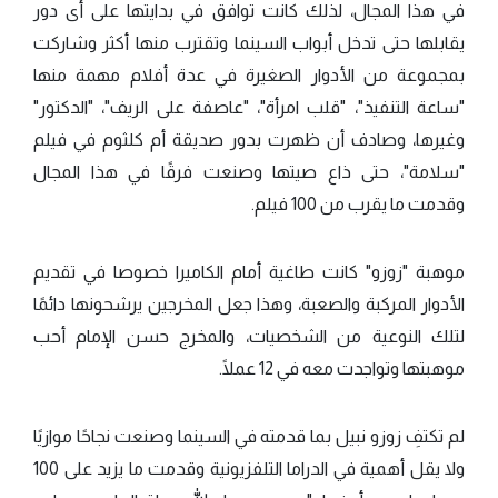
في هذا المجال، لذلك كانت توافق في بدايتها على أى دور
يقابلها حتى تدخل أبواب السينما وتقترب منها أكثر وشاركت
بمجموعة من الأدوار الصغيرة في عدة أفلام مهمة منها
"ساعة التنفيذ"، "قلب امرأة"، "عاصفة على الريف"، "الدكتور"
وغيرها، وصادف أن ظهرت بدور صديقة أم كلثوم في فيلم
"سلامة"، حتى ذاع صيتها وصنعت فرقًا في هذا المجال
وقدمت ما يقرب من 100 فيلم.
موهبة "زوزو" كانت طاغية أمام الكاميرا خصوصا في تقديم
الأدوار المركبة والصعبة، وهذا جعل المخرجين يرشحونها دائمًا
لتلك النوعية من الشخصيات، والمخرج حسن الإمام أحب
موهبتها وتواجدت معه في 12 عملًا.
لم تكتفِ زوزو نبيل بما قدمته في السينما وصنعت نجاحًا موازيًا
ولا يقل أهمية في الدراما التلفزيونية وقدمت ما يزيد على 100