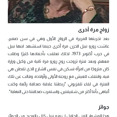
زواج مرة أخرى
بعد تجربتها المريرة في الزواج الأول وهي في سن صغير،
عاشت زوزو نبيل الحزن مرة أخرى حينما استشهد ابنها نبيل
في حرب أكتوبر 1973، لذلك تعلقت بأحفادها كثيرًا وظلت
معهم، وبعد فترة تزوجت زوج زوزو مرة ثانية من وكيل وزارة
كان متزوجًا من امرأة تسكن في نفس الشارع الذي تقطن هي
فيه، وانتقلت للعيش مع زوجته الأولى وأولاده، وقالت عن تلك
الفترة في لقاء تلفزيوني: "ربطتنا علاقة صداقة رائعة وكنت
أتباهى بأننا أكثر من شقيقتين، واستمرت صداقتنا حتى النهاية".
جوائز
هذا المشوار الفني الحافل لـ زوزو نبيل كلل بالعديد من الجوائز