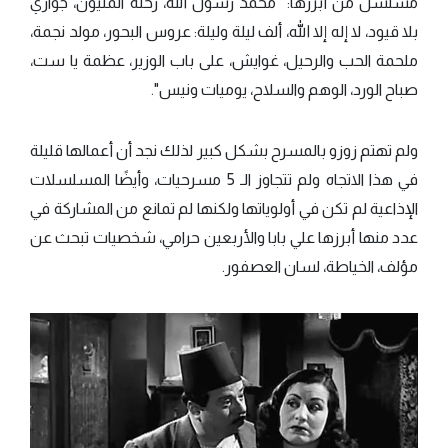
مسلسل من أبرزها: "محمد رسول الله، رحلة المليون، جواري
بلا قيود، لا إله إلا الله، ألف ليلة وليلة: عروس البحور، مولد نجمة،
ملحمة الحب والرحيل، غوايش، على باب الوزير، عظمة يا ست،
صباح الورد، الوهم والسلاح، يوميات ونيس".
ولم تهتم زوزو بالمسرح بشكل كبير لذلك نجد أن أعمالها قليلة
في هذا الاتجاه ولم تتجاوز الـ 5 مسرحيات، وأيضًا المسلسلات
الإذاعية لم تكن في أولوياتها ولكنها لم تمانع من المشاركة في
عدد منها أبرزها علي بابا والأربعين حرامي، شخصيات تبحث عن
مؤلف، الخياطة، لسان العصفور.