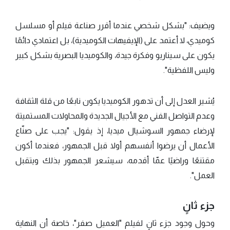
ويضيف: "بشكل شخصي عندما أقرر صناعة فيلم أو مسلسل
كوميدي، لا أعتمد على (الإيفيهات الكوميدية)، بل اعتمادي دائمًا
يكون على سيناريو وفكرة جيدة، والكوميديا البصرية بشكل كبير
وليس اللفظية".
يُشير العدل إلى أن تدهور الكوميديا يكون نابعًا من قلة الثقافة
وعدم التواصل الفني مع الأجيال الجديدة والمحاولات المستميتة
لإرضاء جمهور السوشيال ميديا، إذ يقول: "يجب على صنّاع
الأعمال أن يرضوا أنفسهم أولا قبل الجمهور، فعندما أكون
مقتنعًا وراضيًا عمّا أقدمه، سيشعر الجمهور بذلك ويتقبل
العمل".
جزء ثانٍ
وحول وجود جزء ثانٍ لفيلم "العميل صفر"، خاصة أن النهاية