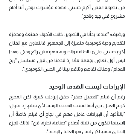
من بطولة الفنان أكرم حسني، فهذه مؤشرات توحي أننا أمام
مشروع فني جيد وناجح".
ويضيف: "عندما بدأنا في التصوير، كانت الأجواء ممتعة ومحفزة
لتقديم وجبة كوميدية متميزة إلى الجمهور، فالتعاون مع الفنان
أكرم حسني، مليء بالطاقة والحيوية، فهو فنان رائع وذكي، وهذا
ليس أول تعاون يجمعنا معًا، إذ قدمنا من قبل مسلسل "ريح
المدام"، وهناك تفاهم وتناغم بيننا في الحس الكوميدي".
الإيرادات ليست الهدف الوحيد
رغم أن فيلم "العميل صفر"، حقق إيرادات كبيرة، لكن المخرج
كريم العدل يرى أنها ليست الهدف الوحيد لأي فيلم، إذ يقول:
"بالتأكيد أن الإيرادات عامل مهم في نجاح أي فيلم، خاصةً أن
السينما تتكون من ثلاثة أضلاع "صناعة، تجارة، فن"، لذلك الجزء
التجاري مهم، لكن ليس هو العامل الوحيد".