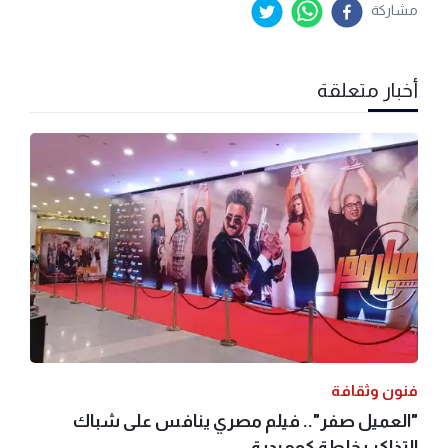
مشاركة
أخبار متعلقة
فنون وثقافة
"العميل صفر".. فيلم مصري ينافس على شباك
التذاكر بخلطة كوميدية