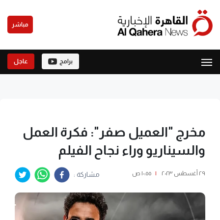
مباشر
برامج
عاجل
مخرج "العميل صفر": فكرة العمل
والسيناريو وراء نجاح الفيلم
٢٩ أغسطس ٢٠٢٣
|
١٠:٥٥ ص
مشاركة :