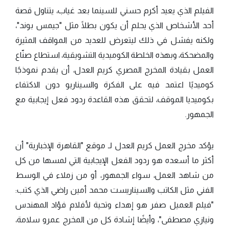
الفيلم الذي يعيد أكرم حسني للسينما بعد غياب، يتناول قصة
أحد الأشخاص الذي يحلم أن يكون بطلًا مثل "جيمس بوند"،
ولكنه يفشل في ذلك ليتعرض للعديد من المواقف المثيرة
والمضحكة، وبهذه الخلطة الكوميدية التشويقية، استطاع صنّاع
العمل بقيادة المخرج المصري كريم العدل، أن يقدم نموذجًا
كوميديًا اعتمد فيه على الفكرة والسيناريو دون الاكتفاء
بكوميديا الموقف، لتحقق هذه القاعدة ردود فعل إيجابية مع
الجمهور.
يؤكد مخرج العمل كريم العدل لـ موقع "القاهرة الإخبارية" أن
أكثر ما أسعده هو ردود الفعل الإيجابية التي لمسها من كل
من شاهد العمل، سواء الجمهور، أو من زملاء في الوسط
الفني مثل الكاتب والسيناريست محمد أمين راضي الذي كتب:
"فيلم العميل صفر هو إهداء وتحية لأفلام فؤاد المهندس
ونيازي مصطفى"، وأيضًا إشادة كل من المخرج عمرو سلامة،