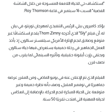
"استكشاف حي للحياة اللامعة المنسوجة من خلال الشاشة
الفضية" السبت 16 سبتمبر في قاعة Roy Thomson.
يؤكد كاميرون بيلي، الرئيس التنفيذي لمهرجان تورنتو، في بيان
له، أن فيلم "Sly" الذي أخرجه Thom Zimnyيقدم استكشافًا غير
متوقع وصادق لنجم الإثارة الأمريكي سيلفستر ستالون، إذ يأخذ
العمل الجماهير في رحلة حميمية يستعرض فيها حياة ستالون
ويحتفي بإرث أيقونة حقيقية، وتأثيره السينمائي لما يقرب من
نصف قرن.
الفيلم الذي تم الإعلان عنه في يونيو الماضي، ومن المقرر عرضه
جماهيريًا في نوفمبر المقبل، وصف بأنه نظرة حميمة وغير
متوقعة على الحياة المبكرة لنجم الحركة، بالإضافة إلى انعكاس
لحياته المهنية التي امتدت تقريبًا 50 سنة.