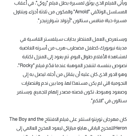
ويأتي الفيلم الذي يوثّق لمسيرة بطل فيلم "روكي"، في أعقاب
المسلسل الوثائقي "Arnold" والمكون من ثلاثة أجزاء، ويتناول
مسيرة حياة منافس ستالون "أرنولد شوارزنيجر".
ويستعرض العمل المنتظر بدايات سيلفستر القاسية في
مدينة نيويورك كطفل مضطرب هرب من أسرته الغاضبة
لمشاهدة الأفلام طوال اليوم، ثم يعود إلى المنزل لكتابة
نصوص بنفسه، لتنفجر الموهبة عندما قدّم فيلم "Rocky"،
وهو الدور الذي كان عليه أن يقاتل من أجله، ليصل به إلى
النجومية التي لم يكن مستعدًا لها، وما بين ندم وانتصارات
وصعود وهبوط، تكون قصته مصدر إلهام للجميع، ويستمر
ستالون في "اللكم".
كان مهرجان تورنتو استقر على فيلم الافتتاح The Boy and the
Heronللمخرج الياباني هاياو ميازاكي ليعود المخرج العالمي إلى