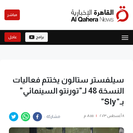
مباشر
برامج
عاجل
سيلفستر ستالون يختتم فعاليات
النسخة 48 لـ"تورنتو السينمائي"
بـ"Sly"
٨ أغسطس ٢٠٢٣
|
٠٨:٥٥ م
مشاركة :