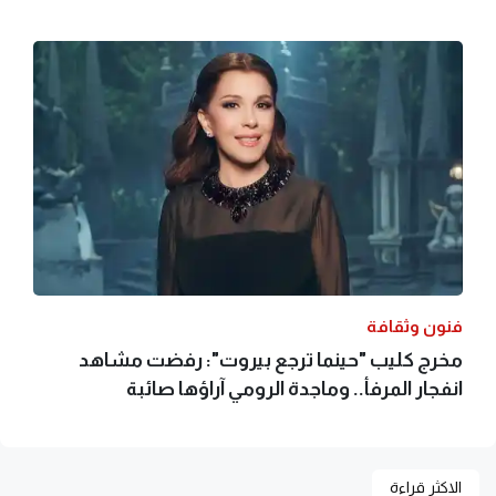
فنون وثقافة
مخرج كليب "حينما ترجع بيروت": رفضت مشاهد
انفجار المرفأ.. وماجدة الرومي آراؤها صائبة
الاكثر قراءة