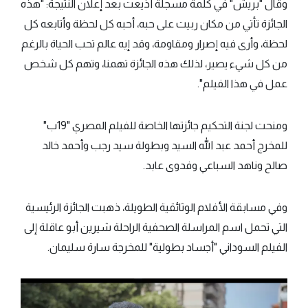
وقال "بريش" في كلمة مسجلة أذيعت بعد إعلان النتيجة: "هذه
الجائزة تأتي من مكان ربيت على حبه، أحبه كل لحظة وأتابعه كل
لحظة، وأرى فيه إصرار ومقاومة، وقد إيه عالم تحب الحياة بالرغم
من كل شيء يصير، لذلك هذه الجائزة تهمنا، وتهم كل شخص
عمل في هذا الفيلم".
ومنحت لجنة التحكيم جائزتها الخاصة للفيلم المصري "19ب"
للمخرج أحمد عبد الله السيد وبطولة سيد رجب وأحمد خالد
صالح وناهد السباعي وفدوى عابد.
وفي مسابقة الأفلام الوثائقية الطويلة، ذهبت الجائزة الرئيسية
التي تحمل اسم المراسلة الصحفية الراحلة شيرين أبو عاقلة إلى
الفيلم السوداني "أجساد بطولية" للمخرجة سارة سليمان.