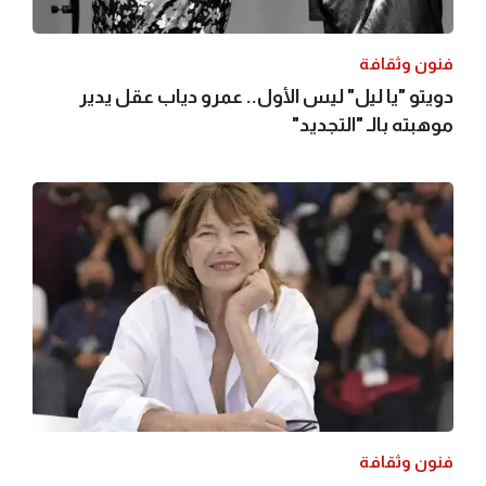
فنون وثقافة
دويتو "يا ليل" ليس الأول.. عمرو دياب عقل يدير
موهبته بالـ "التجديد"
فنون وثقافة