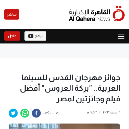
مباشر
برامج
عاجل
جوائز مهرجان القدس للسينما
العربية.. "بركة العروس" أفضل
فيلم وجائزتين لمصر
١٦ يوليو ٢٠٢٣
|
٠٧:٥٣ م
مشاركة :