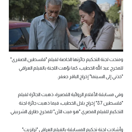
ومنحت لجنة التحكيم جائزتها الخاصة لفيلم "فلسطين الصغرى"
للمخرج عبد الله الخطيب، كما نوّهت اللجنة بالفيلم العراقي
"خذني إلى السينما" إخراج الباقر جعفر.
وفي مسابقة الأفلام الروائية القصيرة، ذهبت الجائزة لفيلم
"فلسطين 87" إخراج بلال الخطيب، فيما ذهبت جائزة لجنة
التحكيم للفيلم المصري "هو ميت الآن" للمخرج طارق الشربيني.
وأشادت لجنة تحكيم المسابقة بالفيلم العراقي "ترانزيت"