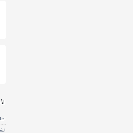
ال
أخبا
الش