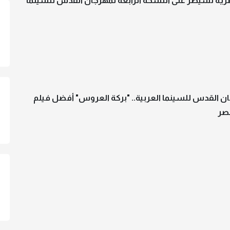
صرية تسيطر على النسخة الرابعة لمهرجان القدس للسينما
ن القدس للسينما العربية.. "بركة العروس" أفضل فيلم
مصر