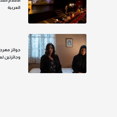
الأفلام الم
العربية
جوائز مهرجا
وجائزتين ل