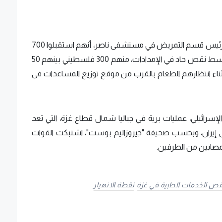
وعلى مدار اليوم الثلاثاء، كشف الدكتور محمد صقر، رئيس قسم التمريض في مستشفى ناصر، أنهم استقبلوا 700
مصاب لتلقي العلاج في مستشفيات خان يونس، وسط نقص حاد في الإمدادات، منهم 300 فلسطيني بينهم 50
ثناء انتظارهم الطعام بالقرب من موقع توزيع المساعدات في
إسرائيلي، عمليات برية في جباليا شمال قطاع غزة، التي تعد
لى إيران، وبحسب صحيفة "جيروزاليم بوست"، اشتبكت القوات
مصابين من الطرفين.
قص الخدمات الطبية في غزة
نقطة الانهيار