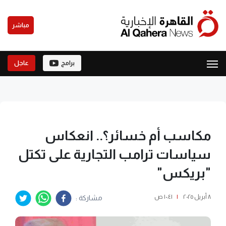
مباشر
برامج
عاجل
مكاسب أم خسائر؟.. انعكاس
سياسات ترامب التجارية على تكتل
"بريكس"
٨ أبريل ٢٠٢٥
|
١٠:٤١ ص
مشاركة :