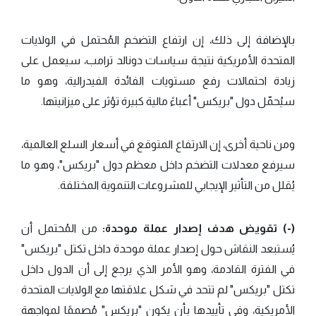
بالإضافة إلى ذلك، إن ارتفاع التضخم المُحتمل في الولايات
المتحدة الأمريكية نتيجة سياسات دونالد ترامب، سيعمل على
زيادة احتمالات رفع مستويات الفائدة الفيدرالية، وهو ما
سيُحمّل دول "بريكس" أعباءً مالية كبيرة تؤثر على ميزانيتها.
ومن ناحية أخرى، إن الارتفاع المتوقع في أسعار السلع العالمية،
سيرفع معدلات التضخم داخل معظم دول "بريكس"، وهو ما
يُقلل من التأثير الإيجابي للمشروعات التنموية المختلفة.
(-) تقويض هدف إصدار عملة موحدة:
من المُحتمل أن
يُستبعد النقاش حول إصدار عملة موحدة داخل تكتل "بريكس"
في الفترة القادمة، وهو الأمر الذي يرجع إلى أن الدول داخل
تكتل "بريكس" لم تتحد في شكل علاقتها مع الولايات المتحدة
الأمريكية، وفي تأييدها بأن يكون "بريكس" مُصممًا لمواجهة