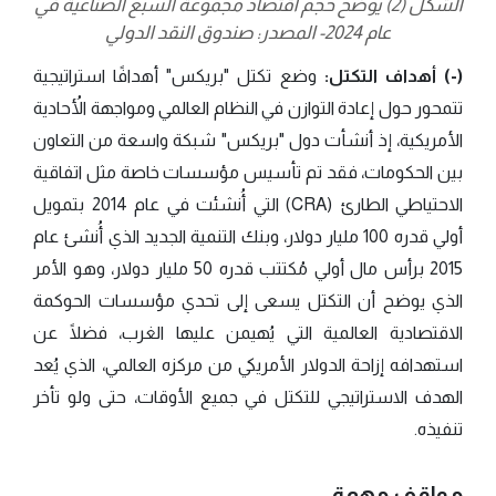
الشكل (2) يوضح حجم اقتصاد مجموعة السبع الصناعية في
عام 2024- المصدر: صندوق النقد الدولي
(-) أهداف التكتل:
وضع تكتل "بريكس" أهدافًا استراتيجية
تتمحور حول إعادة التوازن في النظام العالمي ومواجهة الأُحادية
الأمريكية، إذ أنشأت دول "بريكس" شبكة واسعة من التعاون
بين الحكومات، فقد تم تأسيس مؤسسات خاصة مثل اتفاقية
الاحتياطي الطارئ (CRA) التي أُنشئت في عام 2014 بتمويل
أولي قدره 100 مليار دولار، وبنك التنمية الجديد الذي أُنشئ عام
2015 برأس مال أولي مُكتتب قدره 50 مليار دولار، وهو الأمر
الذي يوضح أن التكتل يسعى إلى تحدي مؤسسات الحوكمة
الاقتصادية العالمية التي يُهيمن عليها الغرب، فضلًا عن
استهدافه إزاحة الدولار الأمريكي من مركزه العالمي، الذي يُعد
الهدف الاستراتيجي للتكتل في جميع الأوقات، حتى ولو تأخر
تنفيذه.
مواقف مهمة