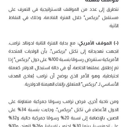
نتطرق إلى عدد من المواقف الاستراتيجية في التعرف على
مستقبل "بريكس" خلال الفترة القادمة، وذلك في النقاط
الآتية:
(-) الموقف الأمريكي:
مع بداية الفترة الثانية لدونالد ترامب،
اتجهت تهديداته إلى تكتل "بريكس"، بأن الولايات المتحدة
الأمريكية ستفرض رسومًا بنسبة 100% على دول "بريكس" إذا
تم إطلاق عملتها الخاصة، أو في حالة استبدال الدولار كعملة
احتياطية، وهو الأمر الذي يوضح أن ترامب يُعادي الهدف
الأساسي لـ "بريكس" المتعلق بإلغاء الهيمنة الدولارية.
ومن ناحية أخرى، فرض ترامب رسومًا جمركية متفاوتة على
الدول الأعضاء في تكتل "بريكس"، وجاءت بنسبة 34% على
الصين، بالإضافة إلى نسبة 20% رسومًا جمركية حالية، و32%
على إندونيسيا، بينما 30% لجنوب إفريقيا، و26% للهند، و10%