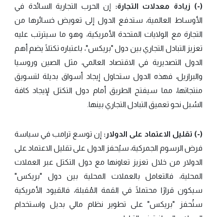
(-) زيادة معدلات التجارة:
إن الحرب التجارية السائدة في
الأوساط العالمية، ستدفع الدول إلى تعويض خسائرها من
التجارة مع الولايات المتحدة الأمريكية، وهو ما سيترتب عليه
تعزيز التبادل التجاري بين دول "بريكس"، باعتباره تكتلًا يضم أهم
الدول التصديرية في الاقتصاد العالمي، مثل الصين وروسيا
والبرازيل، فهذه الدول ستحاول إيجاد أسواق بديلة لتسويق
منتجاتها، مما سيفتح الطريق أمام دول التكتل لإيجاد كافة
السُبل نحو تعميق التبادل التجاري بينها.
(-) تقليل الاعتماد على الدولار:
إن توسع ترامب في سياسة
فرض الرسوم الجمركية، سيُحفز الدول على تقليل الاعتماد على
الدولار من خلال تعزيز تعاونها مع دول التكتل عبر العملات
المحلية، فالتعامل بالعملات المحلية بين دول "بريكس"
سيكون قرارًا محتملًا في القمة المُقبلة، فالقيود الأمريكية
ستُحفز "بريكس" على تطوير نظام مالي بديل واستخدام