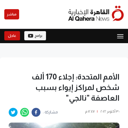
مباشر
برامج
عاجل
الأمم المتحدة: إجلاء 170 ألف
شخص لمراكز إيواء بسبب
العاصفة "نالجي"
٣٠ أكتوبر ٢٠٢٢
|
١٢:٤٧ م
مشاركة :