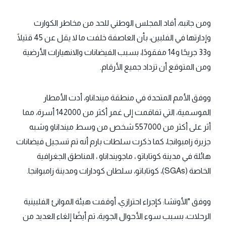
ومن جانبه، أفاد المجلس الوطني للحد من مخاطر الكوارث
وإدارتها في الفلبين، بأن العاصفة خلفت ما لا يقل عن 45 قتيلًا
و33 جريحًا و14 مفقودًا، بسبب الفيضانات والانهيارات الأرضية
ومن المتوقع أن تزداد جميع الأرقام.
ووفق الأمم المتحدة في منطقة مينداناو، أدت الأمطار
الموسمية، التي تفاقمت إلى غمر أكثر من 142000 أسرة، مما
أثر على أكثر من 557000 شخص من وسط مينداناو وشبه
جزيرة زامبوانجا، كما ذكرت سلطات بارم أنه تم تسجيل فيضانات
هائلة في مدينة كوتاباتو ، ماجوينداناو ، المناطق الجغرافية
الخاصة (SGAs)، كوتاباتو، سلطان كودارات ومدينة زامبوانجا.
ووفق "الأوتشا: كإجراء احترازي، أوقفت هيئة الموانئ الفلبينية
الرحلات، بسبب سوء الأحوال الجوية، تم أيضًا إلغاء العديد من