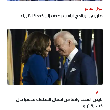
حول العالم
هاريس: برنامج ترامب يهدف إلى خدمة الأثرياء
أخبار
بايدن: لست واثقا من انتقال السلطة سلميا حال
خسارة ترامب