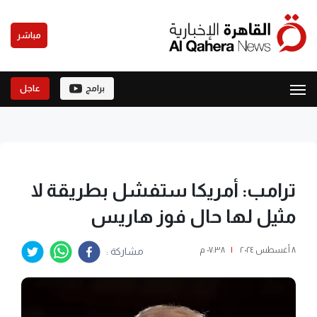
مباشر
برامج
عاجل
ترامب: أمريكا ستفشل بطريقة لا
مثيل لها حال فوز هاريس
٨ أغسطس ٢٠٢٤
|
٠٧:٣٨ م
مشاركة :