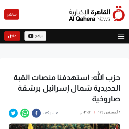
مباشر
برامج
عاجل
حزب الله: استهدفنا منصات القبة
الحديدية شمال إسرائيل برشقة
صاروخية
٨ أغسطس ٢٠٢٤
|
٠٣:٥٣ م
مشاركة :