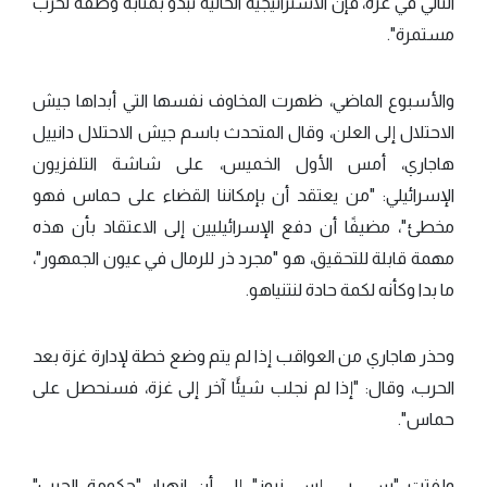
التالي في غزة، فإن الاستراتيجية الحالية تبدو بمثابة وصفة لحرب
مستمرة".
والأسبوع الماضي، ظهرت المخاوف نفسها التي أبداها جيش
الاحتلال إلى العلن، وقال المتحدث باسم جيش الاحتلال دانييل
هاجاري، أمس الأول الخميس، على شاشة التلفزيون
الإسرائيلي: "من يعتقد أن بإمكاننا القضاء على حماس فهو
مخطئ"، مضيفًا أن دفع الإسرائيليين إلى الاعتقاد بأن هذه
مهمة قابلة للتحقيق، هو "مجرد ذر للرمال في عيون الجمهور"،
ما بدا وكأنه لكمة حادة لنتنياهو.
وحذر هاجاري من العواقب إذا لم يتم وضع خطة لإدارة غزة بعد
الحرب، وقال: "إذا لم نجلب شيئًا آخر إلى غزة، فسنحصل على
حماس".
ولفتت "سي. بي. إس. نيوز" إلى أن انهيار "حكومة الحرب"