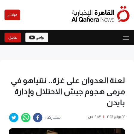
مباشر
برامج
عاجل
لعنة العدوان على غزة.. نتنياهو في
مرمى هجوم جيش الاحتلال وإدارة
بايدن
٢٢ يونيو ٢٠٢٤
|
٠٩:٥٧ ص
مشاركة :