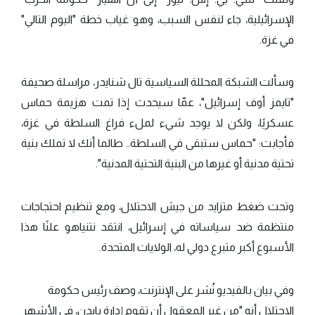
الإسرائيلية، جاء لنفس السبب، وهو غياب خطة "اليوم التالي"
في غزة.
وسألت الشبكة المحللة السياسية تال شنايدر، مراسلة صحيفة
"تايمز أوف إسرائيل"، عمّا سيحدث إذا تمت هزيمة حماس
عسكريًا، ولكن لا يوجد شيء لملء فراغ السلطة في غزة،
فأجابت: "حماس ستبقى في السلطة.. طالما أنك لا تملك بنية
تحتية مدنية أو غيرها من البنية التحتية المدنية".
وتحت ضغط متزايد من جيش الاحتلال، ومع تنظيم احتجاجات
منتظمة ضد سياساته في إسرائيل، انتقد نتنياهو علنًا هذا
الأسبوع أكبر متبرع دولي له، الولايات المتحدة.
وفي بيان بالفيديو نُشر على الإنترنت، وصف رئيس حكومة
الاحتلال أنه "من غير المعقول أن تقوم إدارة بايدن، في الأشهر