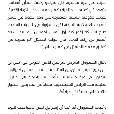
الحرب على غزة مباشرة، كان نتنياهو واضحًا بشأن أهدافه،
وتعهد في تصريحات متلفزة بتدمير حماس، وفي الآونة الأخيرة،
تحدثت حكومته اليمينية المتطرفة على وجه التحديد عن تدمير
القدرات العسكرية للحركة، لكن مسؤولًا في الولايات المتحدة
صرح للشبكة الأمريكية، أول أمس الخميس، أنه بعد تسعة
أشهر من إراقة الدماء، فإن قوات الاحتلال "لم تقترب من
تحقيق هدفها المتمثل في تدمير حماس".
وقال المسؤول الأمريكي لمراسل الأمن القومي في "سي بي
إس نيوز" ديفيد مارتن، إن المئات من مقاتلي حماس لا يزالون
يعملون في غزة، مستعينين بأميال من الأنفاق التي لا تزال
سليمة تحت الأراضي الفلسطينية، فضلًا عن بقاء يحيى السنوار
قائد حماس طليقًا في غزة أيضًا.
وأضاف المسؤول، أنه "بما أن إسرائيل ليس لديها خطة لليوم