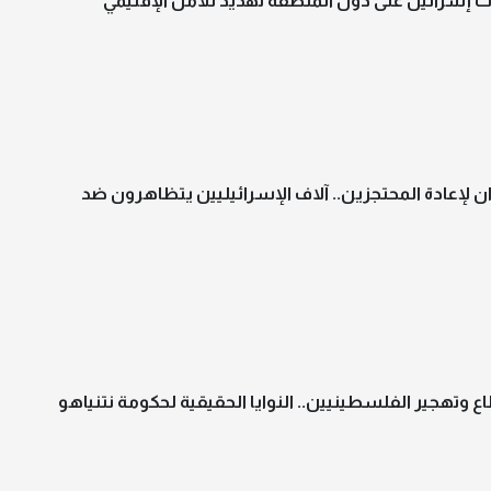
ت إسرائيل على دول المنطقة تهديد للأمن الإقليمي
 لإعادة المحتجزين.. آلاف الإسرائيليين يتظاهرون ضد
اع وتهجير الفلسطينيين.. النوايا الحقيقية لحكومة نتنياهو