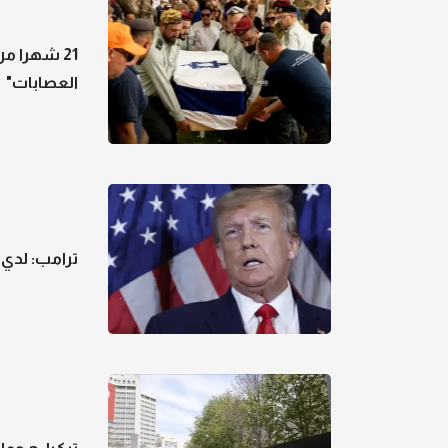
21 شهرا م
العصابات"
ترامب: لدي 