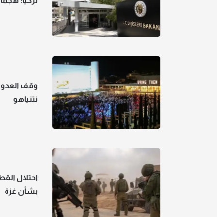
تركيا: هجما
وقف العدوان
نتنياهو
احتلال القط
بشأن غزة