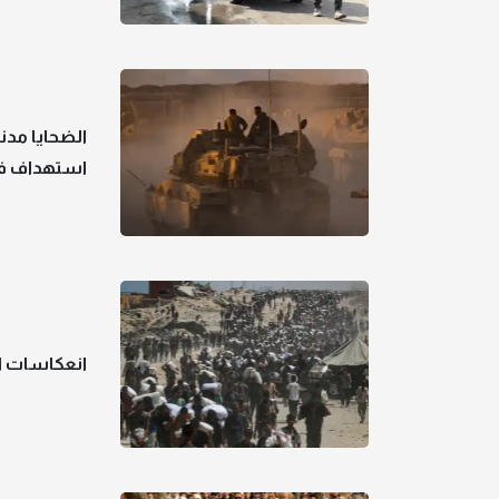
الضحايا مدن
استهداف ف
انعكاسات ال