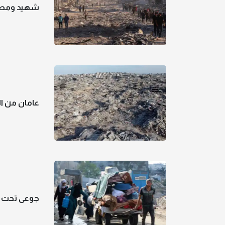
شهيد ومصا
عامان من ال
جوعى تحت ال