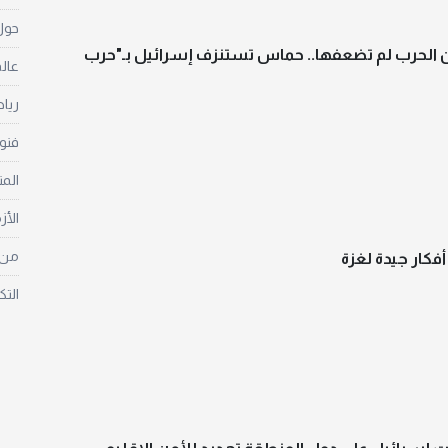
حول 
ن الحرب لم تضعفها.. حماس تستنزف إسرائيل بـ"حرب
عالم
ريا
فنو
الم
الأز
من غ
أفكار جيدة لغزة
التك