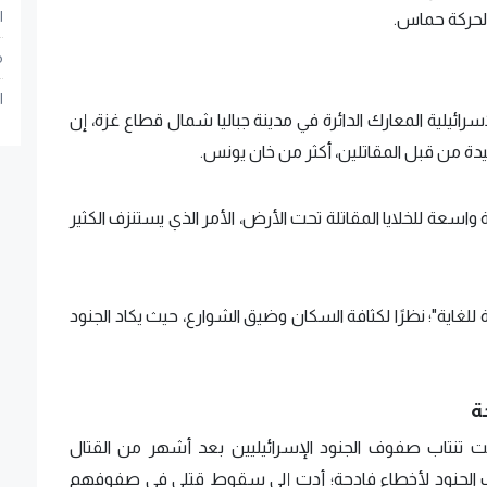
ا
 لحركة حماس.
م
ا
المحلل العسكري ألون بن دافيد في قناة 13 الإسرائيلية المعارك الدائرة في مدينة جباليا شمال قطاع غزة، إن
دة من قبل المقاتلين، أكثر من خان يونس.
واسعة للخلايا المقاتلة تحت الأرض، الأمر الذي يستنزف الكثير
للغاية"؛ نظرًا لكثافة السكان وضيق الشوارع، حيث يكاد الجنود
ة
اتت تنتاب صفوف الجنود الإسرائيليين بعد أشهر من القتال
كاب الجنود لأخطاء فادحة؛ أدت إلى سقوط قتلى في صفوفهم