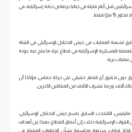
ئهم، حيث أشار إلى حادثة مقتل 5 جنود إسرائيليين قبل أيام قليلة في جباليا برصاص دبابة إسرائيلية، في
ترًا فقط.
ابق لشعبة العمليات في جيش الاحتلال الإسرائيلي في القناة
ة للعملية العسكرية الإسرائيلية في قطاع غزة، ما ينتج عنه عودة
مليات برية.
مرار دون تحقيق أي انتصار حقيقي على حركة حماس، مؤكدًا أن
اك آلاف، وربما عشرات الآلاف من المقاتلين الآخرين.
مانيليس، المُتحدث السابق باسم جيش الاحتلال الإسرائيلي،
ن القوات الإسرائيلية دخلت إلى أعماق القطاع، بعيدًا عن أهداف
ى اتخاذ قرارات سريعة وحاسمة بشأن الخطوات المقبلة في