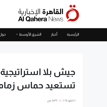
الرئيسية
أخبار
الشرق الأوسط
حول 
جيش بلا استراتيجية
تستعيد حماس زمام ا
٢١ مايو ٢٠٢٤
|
٠٨:٣٢ ص