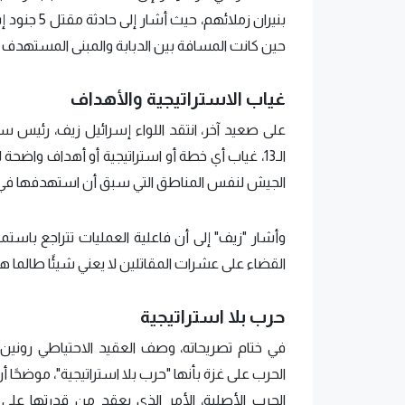
بنيران زملا
حين كانت المسافة بين الدبابة والمبنى المستهدف لا تتجاوز 15 م
غياب الاستراتيجية والأهداف
على صعيد آخر، انتقد اللواء إسرائيل زيف، رئيس س
الـ13، غياب أي خطة أو استراتيجية أو أهداف واضح
الجيش لنفس المناطق التي سبق أن استهدفها في ع
وأشار "زيف" إلى أن فاعلية العمليات تتراجع باست
القضاء على عشرات المقاتلين لا يعني شيئًا طالما هن
حرب بلا استراتيجية
في ختام تصريحاته، وصف العقيد الاحتياطي رونين 
الحرب على غزة بأنها "حرب بلا استراتيجية"، موضحًا أ
الحرب الأصلية، الأمر الذي يعقد من قدرتها عل