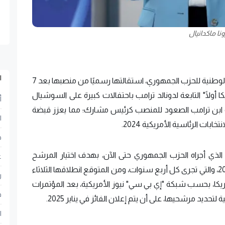
ونا ماكدانيال
ا
أعلنت رونا ماكدانيال، ثاني امرأة تشغل رئيس اللجنة الوطنية للحزب الجمهوري، استقالتها رسميًا من منصبها بعد 7
 أولًا" التابعة لدونالد ترامب باحتفالات كبيرة على السوشيال
أ
جة ابن ترامب الصعود للمنصب كرئيس مشارك؛ مما يعزز قبضة
ا
ات الرئاسية الأمريكية 2024.
ح
الذي أجراه الحزب الجمهوري حتى الآن، بهدف اختيار المرشح
ع
الأوفر حظًا لخوض الانتخابات الرئاسية الأمريكية 2024، والتي تجرى كل أربع سنوات، ومن المتوقع انطلاقها الثلاثاء
ر
أمريكا، بحسب شبكة "إي بي سي" نيوز الأمريكية، بعد المؤتمرات
ف
 لتحديد مرشحيها، على أن يتم إعلان الفائز في يناير 2025.
ا