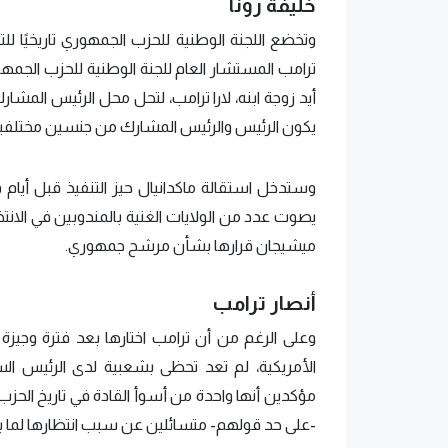
خليفة رونا
وتخضع اللجنة الوطنية للحزب الجمهوري تاريخيًا 
ترامب المستشار العام للجنة الوطنية للحزب الجمهو
أيد زوجة ابنه، لارا ترامب، لتحل محل الرئيس المشا
يكون الرئيس والرئيس المشارك من جنسين مختلفي
وستدخل استقالة ماكدانيال حيز التنفيذ قبل أيام ف
يصوت عدد من الولايات الغنية بالمندوبين في الانتخ
ميشيجان قرارها بشأن مرشح جمهوري.
أنصار ترامب
الأمريكية، لم تعد تحظى بشعبية لدى الرئيس الساب
مؤكدين أنها واحدة من أسوأ القادة في تاريخ الحز
-على حد قولهم- متسائلين عن سبب انتظارها لما بعد ا