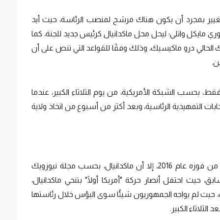
للتغيير بمجرد أن يكون هناك مرشح لمنصب الرئاسة، حيث أيد
ري مايكل واتلي؛ ليحل محل ماكدانيال كرئيس جديد للجنة، كما
رك الحالي درو ماكيسيك، وذلك وفقًا للقواعد التي تنص على أن
ن.
قط، بحسب الشبكة الأمريكية، من يوم الثلاثاء الكبير، عندما
ابات التمهيدية الرئاسية، وبعد أكثر من أسبوع من اتخاذ ولاية
وعلى الرغم من أن ترامب اختارها بعد فترة وجيزة من فوزه عام 2016، إلا أن ماكدانيال، بحسب مجلة نيوزويك
ق، حيث احتفل أنصار حركة "أمريكا أولًا" بتنحي ماكدانيال،
ب، حيث لم يواجه الجمهوريون شيئًا سوى البؤس خلال رئاستها
لثلاثاء الكبير.