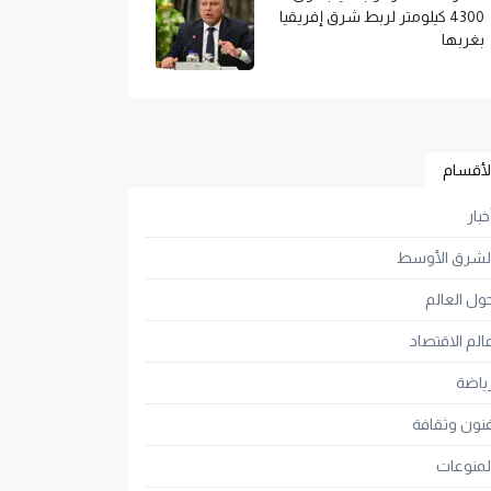
4300 كيلومتر لربط شرق إفريقيا
بغربها
لأقسام
خبار
لشرق الأوسط
ول العالم
الم الاقتصاد
ياضة
نون وثقافة
لمنوعات