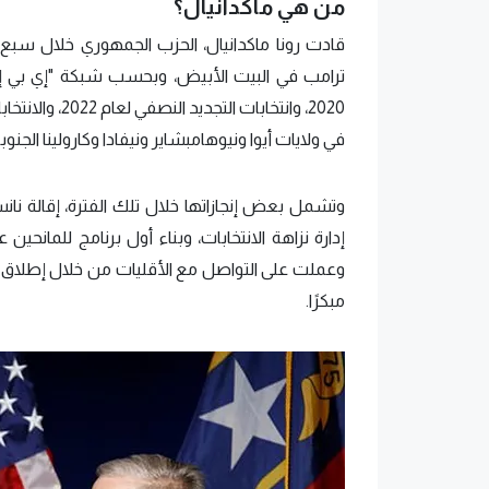
من هي ماكدانيال؟
قادت رونا ماكدانيال، الحزب الجمهوري خلال سب
ترامب في البيت الأبيض، وبحسب شبكة "إي بي إس 
في ولايات أيوا ونيوهامبشاير ونيفادا وكارولينا الجنوبي
إدارة نزاهة الانتخابات، وبناء أول برنامج للمانح
وعملت على التواصل مع الأقليات من خلال إطلاق ب
مبكرًا.