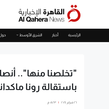
الرئيسية
أخبار
الشرق الأوسط
حول 
"تخلصنا منها".. أنص
باستقالة رونا ماكدان
٢٦ فبراير ٢٠٢٤
|
٠٨:٢٣ م