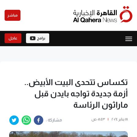
مباشر
برامج
عاجل
تكساس تتحدى البيت الأبيض..
أزمة جديدة تواجه بايدن قبل
ماراثون الرئاسة
١٨ يناير ٢٠٢٤
|
٠٨:٤٣ ص
مشاركة :