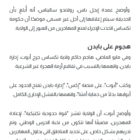
وأوضح عمدة إيجل باس، رولاندو ساليناس، أنه أُبلغ بأن
الحديقة سيتم إغلاقها إلى أجل غير مسمى، موضحًا أن حكومة
تكساس اتخذت الإجراء لمنع المهاجرين من العبور إلى الولاية.
هجوم على بايدن
وفي مايو الماضي، هاجم حاكم ولاية تكساس جرج أبوت، إدارة
بايدن، واتهمها بالتسبب في تفاقم أزمة الهجرة غير الشرعية.
وكتب "أبوت"، على منصة "إكس"، "إدارة بايدن تفتح الحدود على
أبوابها، بدلًا من حماية أمتنا"، واتهمها بالفشل الإداري الكامل.
وأوضح أبوت، أن الولاية تنشر "قوة حدودية تكتيكية"، لإعادة
المهجرين، مضيفًا أنها تتكون من نخبة الحرس الوطني، وتم
تدريهم بشكل خاص، على تحديد المناطق التي يحاول المهاجرين