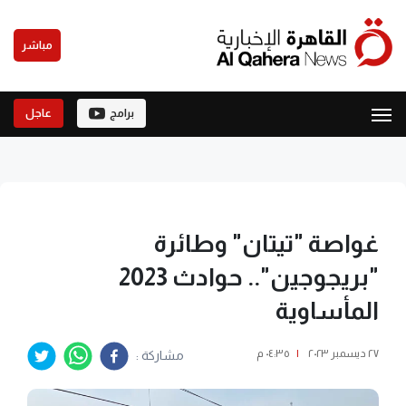
مباشر
برامج
عاجل
غواصة "تيتان" وطائرة
"بريجوجين".. حوادث 2023
المأساوية
٢٧ ديسمبر ٢٠٢٣
|
٠٤:٣٥ م
مشاركة :