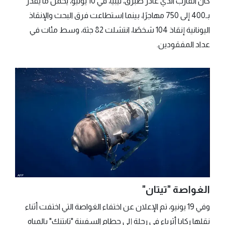
كان القارب الذي غادر طبرق، ليبيا، في 10 يونيو، يحمل ما يُقدَّر
بـ400 إلى 750 مهاجرًا، بينما استطاعت فرق البحث والإنقاذ
اليونانية إنقاذ 104 شخصًا، انتشلت 82 جثة، وسط مئات في
عداد المفقودين.
الغواصة "تيتان"
وفي 19 يونيو، تم الإعلان عن اختفاء الغواصة التي اختفت أثناء
نقلها ركابا أثرياء في رحلة إلى حطام السفينة "تايتنك" بالمياه