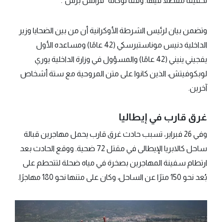
تحقيقًا مفصلًا فيها. وفقًا لوكالة "فرانس برس".
وتضمن بيان لرئيس الشرطة الأوكرانية أن من بين الضحايا وزير
الداخلية دنيس موناستيرسكي (42 عامًا) ومساعده الأول
يفجيني ينيني (42 عامًا) والمسؤول في وزارة الداخلية يوري
لوبكوفيتش، الذين كانوا على متن المروحية مع ستة أشخاص
آخرين.
غرق قارب في إيطاليا
وفي 26 فبراير، تسبب حادث غرق قارب يحمل مهاجرين قبالة
ساحل كالابريا الإيطالى في مقتل 72 ضحية. ووقع الحادث بعد
ارتطام سفينة المهاجرين بصخرة في مياه ضحلة لتتحطم على
بُعد نحو 150 مترًا عن الساحل، وكان على متنها نحو 180 مهاجرًا.