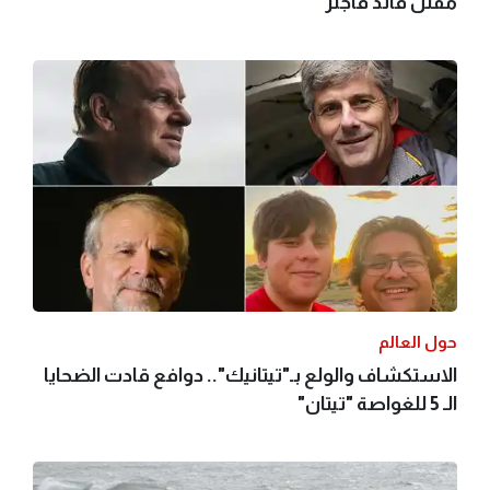
مقتل قائد فاجنر
حول العالم
الاستكشاف والولع بـ"تيتانيك".. دوافع قادت الضحايا
الـ 5 للغواصة "تيتان"