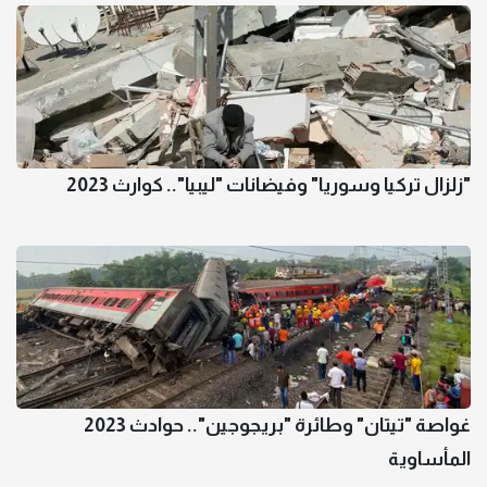
"زلزال تركيا وسوريا" وفيضانات "ليبيا".. كوارث 2023
غواصة "تيتان" وطائرة "بريجوجين".. حوادث 2023
المأساوية