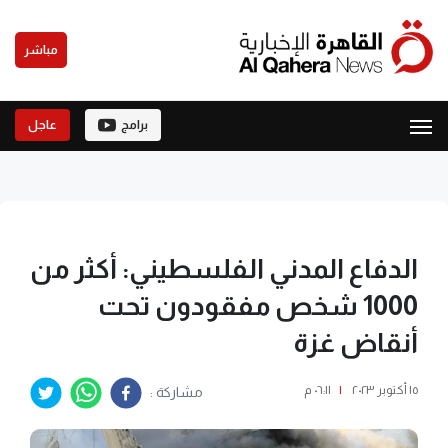
مباشر
برامج
عاجل
الدفاع المدني الفلسطيني: أكثر من
1000 شخص مفقودون تحت
أنقاض غزة
١٥ أكتوبر ٢٠٢٣
|
٠٦:١١ م
مشاركة :