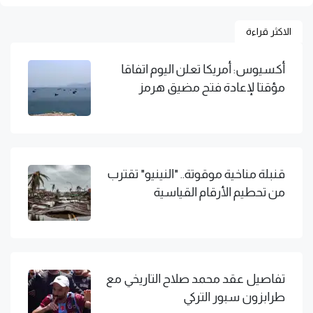
الاكثر قراءة
أكسيوس: أمريكا تعلن اليوم اتفاقا
مؤقتا لإعادة فتح مضيق هرمز
قنبلة مناخية موقوتة.. "النينيو" تقترب
من تحطيم الأرقام القياسية
تفاصيل عقد محمد صلاح التاريخي مع
طرابزون سبور التركي