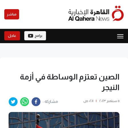
مباشر
برامج
عاجل
الصين تعتزم الوساطة في أزمة
النيجر
٥ سبتمبر ٢٠٢٣
|
٠٢:١١ ص
مشاركة :