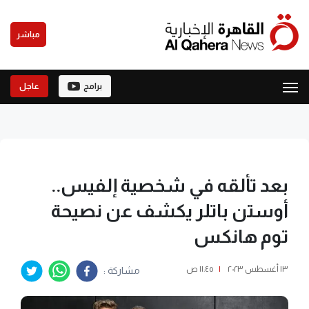
مباشر
برامج
عاجل
بعد تألقه في شخصية إلفيس..
أوستن باتلر يكشف عن نصيحة
توم هانكس
١٣ أغسطس ٢٠٢٣
|
١١:٤٥ ص
مشاركة :