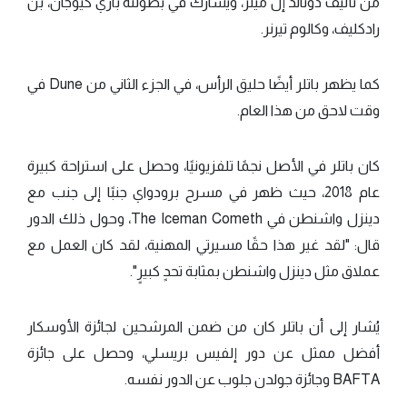
من تأليف دونالد إل ميلر، ويشارك في بطولته باري كيوجان، بن
رادكليف، وكالوم تيرنر.
كما يظهر باتلر أيضًا حليق الرأس، في الجزء الثاني من Dune في
وقت لاحق من هذا العام.
كان باتلر في الأصل نجمًا تلفزيونيًا، وحصل على استراحة كبيرة
عام 2018، حيث ظهر في مسرح برودواي جنبًا إلى جنب مع
دينزل واشنطن في The Iceman Cometh، وحول ذلك الدور
قال: "لقد غير هذا حقًا مسيرتي المهنية، لقد كان العمل مع
عملاق مثل دينزل واشنطن بمثابة تحدٍ كبيرٍ".
يُشار إلى أن باتلر كان من ضمن المرشحين لجائزة الأوسكار
أفضل ممثل عن دور إلفيس بريسلي، وحصل على جائزة
BAFTA وجائزة جولدن جلوب عن الدور نفسه.