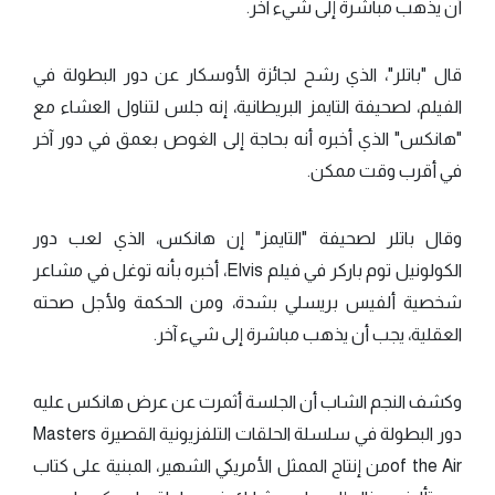
أن يذهب مباشرة إلى شيء آخر.
قال "باتلر"، الذي رشح لجائزة الأوسكار عن دور البطولة في
الفيلم، لصحيفة التايمز البريطانية، إنه جلس لتناول العشاء مع
"هانكس" الذي أخبره أنه بحاجة إلى الغوص بعمق في دور آخر
في أقرب وقت ممكن.
وقال باتلر لصحيفة "التايمز" إن هانكس، الذي لعب دور
الكولونيل توم باركر في فيلم Elvis، أخبره بأنه توغل في مشاعر
شخصية ألفيس بريسلي بشدة، ومن الحكمة ولأجل صحته
العقلية، يجب أن يذهب مباشرة إلى شيء آخر.
وكشف النجم الشاب أن الجلسة أثمرت عن عرض هانكس عليه
دور البطولة في سلسلة الحلقات التلفزيونية القصيرة Masters
of the Airمن إنتاج الممثل الأمريكي الشهير، المبنية على كتاب