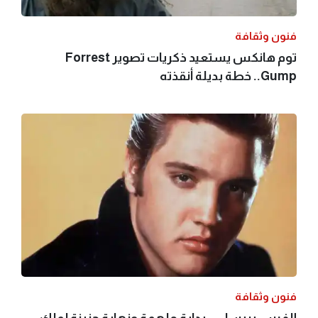
فنون وثقافة
توم هانكس يستعيد ذكريات تصوير Forrest
Gump.. خطة بديلة أنقذته
فنون وثقافة
إلفيس بريسلي.. بداية ملهمة ونهاية حزينة لملك