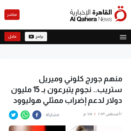
مباشر
برامج
عاجل
منهم جورج كلوني وميريل
ستريب.. نجوم يتبرعون بـ 15 مليون
دولار لدعم إضراب ممثلي هوليوود
٢ أغسطس ٢٠٢٣
|
٠٦:١٨ م
مشاركة :