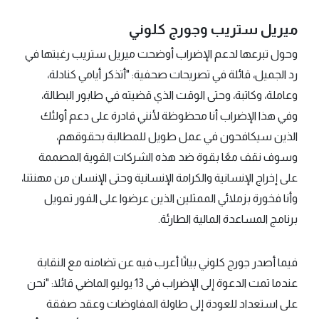
ميريل ستريب وجورج كلوني
وحول تبرعها لدعم الإضراب أوضحت ميريل ستريب رغبتها في
رد الجميل، قائلة في تصريحات صحفية: "أتذكر أيامي كنادلة،
وعاملة، وكاتبة، وحتى الوقت الذي قضيته في طابور البطالة،
وفي هذا الإضراب أنا محظوظة لأنني قادرة على دعم أولئك
الذين سيكافحون في عمل طويل للمطالبة بحقوقهم،
وسوف نقف معًا بقوة ضد هذه الشركات القوية المصممة
على إخراج الإنسانية والكرامة الإنسانية وحتى الإنسان من مهنتنا،
وأنا فخورة بزملائي الممثلين الذين عرضوا على الفور تمويل
برنامج المساعدة المالية الطارئة.
فيما أصدر جورج كلوني بيانًا أعرب فيه عن تضامنه مع النقابة
عندما تمت الدعوة إلى الإضراب في 13 يوليو الماضي قائلا: "نحن
على استعداد للعودة إلى طاولة المفاوضات وعقد صفقة