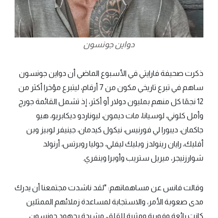
دواين جونسون
ذكرت صحيفة فارايتي في الأسبوع الماضي أن دواين جونسون
ساهم في تبرع تاريخي مكون من 7 أرقام، ليتبرع مؤخرا أكثر من
12 نجمًا كل منهم بمليون دولار أو أكثر، إذ تشمل القائمة جورج
وأمل كلوني، لوسيانا، مات ديمون، ليوناردو ديكابريو، هيو
جاكمان، ديبورا لي فورنيس، نيكول كيدمان، جينيفر لوبيز وبن
أفليك، رايان رينولدز وبليك ليفلي، جوليا روبرتس، أرنولد
شوارزنيجر، ميريل ستريب وأوبرا وينفري.
وقالت فانس عن مساهماتهم: "لقد ناشدت مجتمعنا أن يدرك
مدى صعوبة الأمر، والاستجابة لمساعدة زملائهم الممثلين
كانت رائعة وفورية ومثيرة للقلق، مشيدة بجهود جونسون