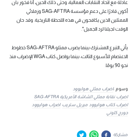
عادلة مع اتحاد النقابات العمالية، وحتى ذلك الحين، أنا فخور بأن
أكون قادرًا على دعم مؤسسة SAG-AFTRA وزملائي
الممثلين الذين يكافحون في هذه اللحظة التاريخية. وقد حان
الوقت لجيلنا لرد الجميل".
يأتي التبرع المشترك بينما يضرب ممثلو SAG-AFTRA خطوط
الاعتصام للأسبوع الثالث، بينما يواصل كتاب WGA الإضراب منذ
نحو 90 يومًا.
وسوم :
اضراب ممثلي هوليوود
اضراب نقابة ممثلي الشاشة الأمريكية SAG-AFTRA
اضراب كتاب هوليوود
ميريل ستريب
اضراب هوليوود
جورج كلوني
مشاركة