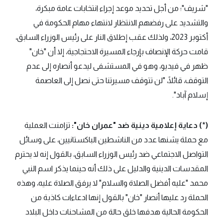
"شريف"؛ من أجل تحديد موعد إجراء انتخابات عامة مبكرة،
والتشديد على رفضهم الانتظار لانتهاء مهام الحكومة في
أكتوبر 2023، ولذلك عقب إطلاق النار على رئيس الوزراء السابق،
قامت حركة الإنصاف بإرجاء المسيرة الاحتجاجية، إلا أن "خان"
ظهر في فيديو، وهو في المستشفى ليدعو أنصاره إلى عدم
التوقف، قائلًا، "لن تتوقف مسيرتنا حتى نصل إلى العاصمة
إسلام آباد".
(*) دعاية إعلامية دينية ضد "عمران خان":
تزامنت العملية
مع حملة يشنها عدد من الناشطين الباكستانيين، على وسائل
التواصل الاجتماعي ضد رئيس الوزراء السابق، بالقول إنه لا يحترم
المقدسات الدينية والدليل على ذلك أنه حينما يذكر اسم النبي
محمد "عليه أفضل الصلاة والسلام" لا يرفق الصلاة عليه، وهذه
الحملة رد عليها أنصار "خان" بالقول إنها ادعاءات كاذبة من
الحكومة الحالية هدفها خلق حالة من المشاحنات داخل البلاد