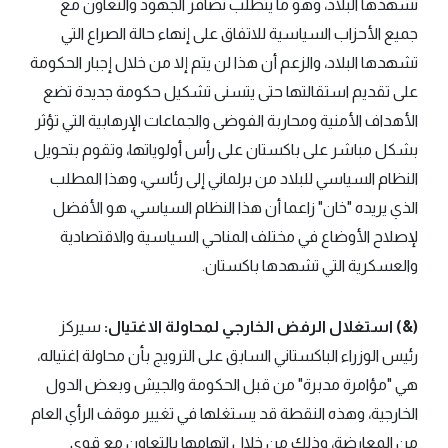
تشهدها البلاد، وهو ما يتطلب تضافر الجهود والتعاون مع
جميع الأحزاب السياسية للاتفاق على إنهاء حالة الصراع التي
تشهدها البلاد، والزعم أن هذا لن يتم إلا من خلال إجبار الحكومة
على تقديم استقالتها حتى يتسنى تشكيل حكومة جديدة تضع
الأهداف الأمنية ومحاربة الفوضى والجماعات الإرهابية التي تؤثر
بشكل مباشر على باكستان على رأس أولوياتها، وتقوم بتحويل
النظام السياسي للبلاد من برلماني إلى رئاسي، وهذا المطلب
الذي يريده "خان" زاعما أن هذا النظام السياسي، هو الأفضل
لإصلاح الأوضاع في مختلف المناحي السياسية والاقتصادية
والعسكرية التي تشهدها باكستان.
(&) استغلال الرفض الخارجي لمحاولة الاغتيال:
سيركز
رئيس الوزراء الباكستاني السابق على الترويج بأن محاولة اغتياله،
هي "مؤامرة مدبرة" من قبل الحكومة والجيش وبعض الدول
الخارجية، وهذه النقطة قد يستغلها في تغيير موقف الرأي العام
من المعارضة، وذلك من خلال اتهامها بالتعاون مع قوى