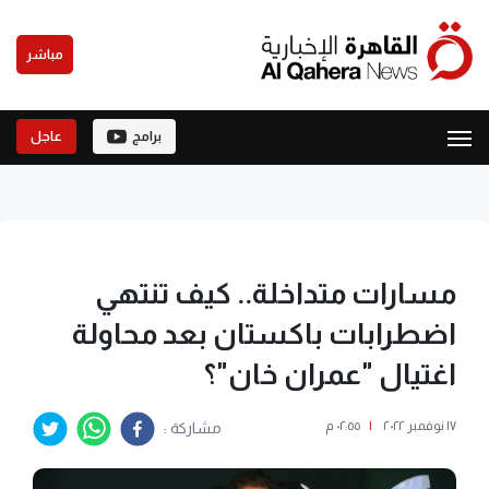
مباشر
برامج
عاجل
مسارات متداخلة.. كيف تنتهي
اضطرابات باكستان بعد محاولة
اغتيال "عمران خان"؟
١٧ نوفمبر ٢٠٢٢
|
٠٢:٥٥ م
مشاركة :