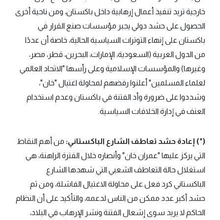
خارجية تريد تنفيذ أعمال إرهابية داخل باكستان، ومن ناحية أخرى
الحصول على حشد دولي يجبر مؤسسات صنع القرار في
باكستان على إنهاء التوترات السياسية الحالية، خاصة أن عددًا
من الدول العربية (السعودية، الإمارات، البحرين، قطر، مصر،
وغيرها) والمؤسسات الإسلامية وعلى رأسها "الاتحاد العالمي
لعلماء المسلمين" أعلنوا رفضهم لمحاولة اغتيال "خان"،
وشددوا على ضرورة وأد الفتنة في باكستان وعدم استخدام
العنف في إدارة الخلافات السياسية.
(*) إعادة حشد تعاطف الشارع الباكستاني:
من أهم النقاط
التي يركز عليها "عمران خان" وأنصاره خلال الفترة الراهنة، هي
استغلال حالة التعاطف الشعبي التي شهدها الشارع
الباكستاني كرد فعل على محاولة الاغتيال الفاشلة، ومن ثم
حشد أكبر عدد ممكن من الناس لدعمه، والتأكيد على أن النظام
الحاكم لا يريد سوى إشعال الفتنة ونشر الإرهاب في البلاد،