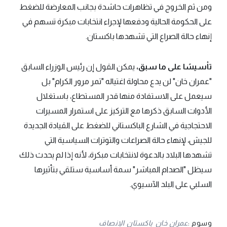
ومن ثم الخروج في تظاهرات حاشدة بجانب المعارضة للضغط
على الحكومة الحالية ودفعها لإجراء انتخابات مبكرة تسهم في
إنهاء حالة الصراع التي تشهدها باكستان.
تأسيسًا على ما سبق،
يمكن القول إن رئيس الوزراء السابق
"عمران خان" لن يدع محاولة اغتياله "تمر مرور الكرام" بل
سيعمل على الاستفادة منها قدر المستطاع، باستغلال
الأدوات السابق ذكرها مع التركيز على استمرار المسيرات
الاحتجاجية في الشارع الباكستاني للضغط على القيادة الجديدة
للجيش، لإنهاء حالة الصراعات والتوترات السياسية التي
تشهدها البلاد بالدعوة لانتخابات مبكرة، لأنه إذا لم يحدث ذلك
سيظل "الصدام المباشر" سمة أساسية ستلقي بتأثيرها
السلبي على البلد الآسيوي.
وسوم :
عمران خان
باكستان
الإنصاف