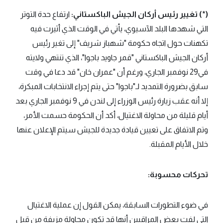
(*) تغيير رئيس أركان الجيش الباكستاني:
ارتفاع حدة التوتر
التي شهدها البلد الآسيوي، يأتي في الوقت الذي أثيرت فيه
تكهنات حول اتجاه حكومة "شهباز شريف" إلى تغير رئيس
أركان الجيش الباكستاني "قمر جاويد باجوا"، الذي تنتهي ولايته
في29 نوفمبر الجاري، ورغم أن "عمران خان" قد دعا في وقت
سابق بضرورة التمديد لـ"باجوا" حتى يتم إجراء الانتخابات المبكرة،
إلا أنه عقب زيارة رئيس الوزراء إلى لندن في 9 نوفمبر الجاري بعد
أيام قليلة من محاولة الاغتيال، أكد أن الحكومة حسمت الأمر،
وتم الاتفاق على تعيين قيادة جديدة للجيش سيتم الإعلان عنها
خلال الأيام المقبلة.
تحركات محسوبة:
في ضوء التطورات السابقة، يمكن القول إن عملية الاغتيال
التي لفت بعض المراقبين أنها قد تكون محاولة مزيفة من قبل