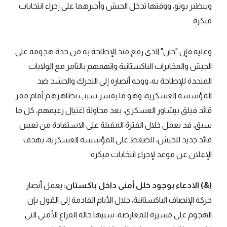
وبنظير بوتو، ووقتها تدخل الجيش وأجبرهما على إجراء انتخابات
مبكرة.
وعليه فإن "خان" الذي رفع منذ الإطاحة به من حدة هجومه على
الجيش والمخابرات الباكستانية واتهمهم بالتآمر مع الولايات
المتحدة للإطاحة به، ووجه أنصاره إلى التحرك والحشد ضد
المؤسسة العسكرية، وهو ما يفسر سبب تظاهرهم أمام مقر
قائد فيلق بيشاور العسكري، بعد محاولة اغتيال زعيمهم، كل ما
سبق، قد يعمل خلال الفترة المقبلة على الاستفادة من تعيين
قائد جديد للجيش، للضغط على المؤسسة العسكرية، بهدف
الإعلان عن موعد لإجراء انتخابات مبكرة.
(&) الادعاء بوجود خلل أمنى داخل باكستان:
يعمل أنصار
حركة الإنصاف الباكستانية، خلال الأيام القادمة إلى القول بإن
الهجوم على مسيرة للمعارضة، سببها حالة الفراغ الأمني التي