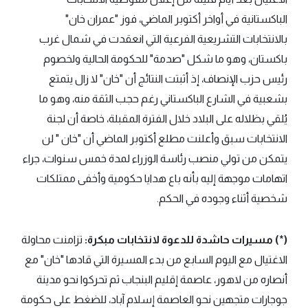
الباكستانية في أواخر أكتوبر الماضي، فوز "عمران خان"
بالانتخابات التشريعية الفرعية التي انعقدت في شمال غرب
باكستان، وهو ما شكل "صدمة" للحكومة الحالية ولخصوم
رئيس حزب الإنصاف، إذ أثبتت النتائج أن "خان" لا زال يتمتع
بشعبية في الشارع الباكستاني رغم حجب الثقة منه، وهو ما
يُلقي بظلاله على البلاد خلال الفترة المقبلة، خاصة أن لجنة
الانتخابات سبق وأعلنت مطلع أكتوبر الماضي أن "خان " لن
يتمكن من تولي منصب رئاسة الوزراء لمدة خمس سنوات، جراء
اتهامات موجهة إليه بأنه باع هدايا حكومية وأخفى ممتلكات
شخصية أثناء وجوده في الحكم.
(*) مسيرات حاشدة للدعوة لانتخابات مبكرة:
تزامنت محاولة
الاغتيال مع اليوم السابع من بدء المسيرة التي قادها "خان" مع
أنصاره من لاهور، عاصمة إقليم البنجاب ثم تحركوا نحو مدينة
جوجارات متجهين نحو العاصمة إسلام آباد، للضغط على حكومة