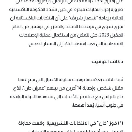
على اقتراح بحجب الثقة منه في البرلمان، وإصراره بعدها على
ضرورة إجراء انتخابات مبكرة، في حين تشدد الحكومة الباكستانية
الحالية بزعامة "شهباز شريف" على أن الانتخابات الباكستانية لن
تجرى سوى في موعدها المحدد والمقرر في نوفمبر من العام
المقبل 2023؛ حتى تتمكن من استكمال عملية الإصلاحات
الاقتصادية التي تعيد اقتصاد البلاد إلى المسار الصحيح.
دلالات التوقيت:
ثمة دلالات يعكسها توقيت محاولة الاغتيال التي نجم عنها
مقتل شخص، وإصابة 14 آخرين من بينهم "عمران خان"، الذي
جاء بالتزامن مع جملة من الأحداث التي تشهدها الدولة الواقعة
في جنوب آسيا
، يُعد أهمها:
(*) فوز "خان" في الانتخابات التشريعية:
وقعت محاولة
الاغتيال بعد أيام قليلة من إعلان مفوضية الانتخابات