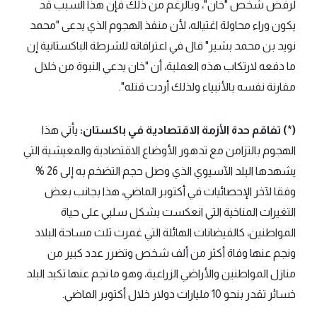
لرفض شخص "خان"، وبالرغم من ذلك فإن هذا السبب قد
يكون وراء محاولة اغتياله، لأن منفذ الهجوم الذي يدعى "محمد
نويد بن محمد بشير" قال في اعترافاته للشرطة الباكستانية إن
ما دفعه لارتكاب هذه العملية، أن "خان يدعي النبوة من خلال
مقارنة نفسه بالأنبياء ولذلك أردت قتله".
(*) تفاقم حدة الأزمة الاقتصادية في باكستان:
يأتي هذا
الهجوم بالتزامن مع تدهور الأوضاع الاقتصادية والمعيشية التي
يشهدها البلد الآسيوي الذي وصل حجم التضخم به إلى 26 %
وفقا لآخر الإحصائيات في أكتوبر الماضي، هذا بجانب بعض
التغيرات المناخية التي انعكست بشكل سلبي على حياة
المواطنين، كالفيضانات الهائلة التي غمرت ثلث مساحة البلاد
ونجم عنها وفاة أكثر من ألف شخص وتضرر عدد كبير من
منازل المواطنين والأراضي الزراعية، وهو ما نجم عنها تكبد البلد
خسائر تقدر بنحو 10 مليارات دولار خلال أكتوبر الماضي.