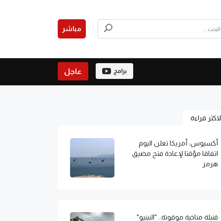
مباشر
عاجل
برامج
لاكثر قراءة
أكسيوس: أمريكا تعلن اليوم
اتفاقا مؤقتا لإعادة فتح مضيق
هرمز
قنبلة مناخية موقوتة.. "النينيو"