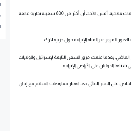
ا
وفي السياق، كانت صحيفة "ذا تايمز" كشفت عن بيانات ملاحية، أمس الأحد، أن أكثر من 600 سفينة تجارية عالقة
م
ا
بور للمرور عبر المياه الإيرانية حول جزيرة لارك.
ان سيطرتها على المضيق منذ 28 فبراير الماضي، بعدما منعت مرور السفن التابعة لإسرائيل والولايات
شنتها الدولتان على الأراضي الإيرانية.
اص على الممر المائي بعد انهيار مفاوضات السلام مع إيران