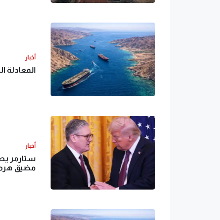
أخبار
المعادلة ا
أخبار
ستارمر يطم
مضيق هرم