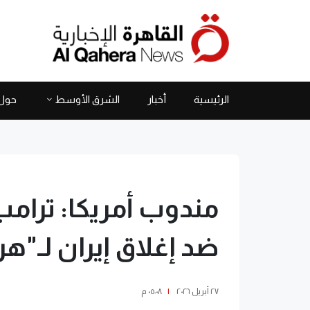
الرئيسية
أخبار
الشرق الأوسط
حول 
مندوب أمريكا: ترا
ضد إغلاق إيران لـ"هر
٢٧ أبريل ٢٠٢٦
|
٠٥:٠٨ م