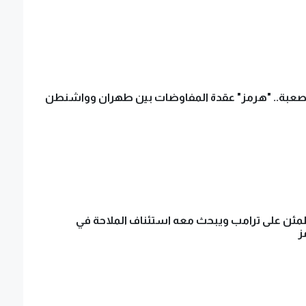
لصعبة.. "هرمز" عقدة المفاوضات بين طهران وواشنطن
ئن على ترامب ويبحث معه استئناف الملاحة في
ز