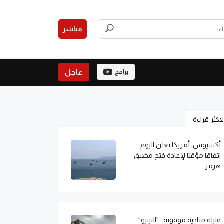
مباشر
عاجل
برامج
لاكثر قراءة
أكسيوس: أمريكا تعلن اليوم
اتفاقا مؤقتا لإعادة فتح مضيق
هرمز
قنبلة مناخية موقوتة.. "النينيو"