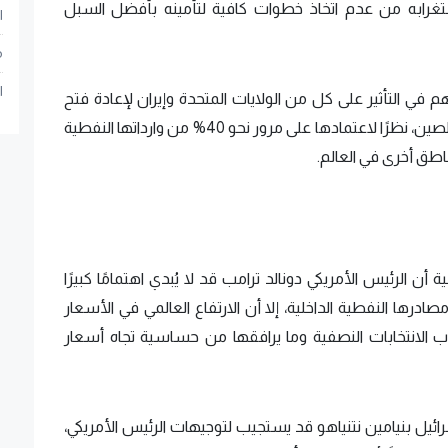
استغرابه من عدم اتخاذ خطوات كافية لتأمينه بأفضل السبل
ا
م
ا
 في التأثير على كل من الولايات المتحدة وإيران لإعادة فتح
المضيق، لافتًا إلى أهمية الدور الذي يمكن أن تلعبه الصين، نظرًا لاعتمادها على مرور نحو 40% من وارداتها النفطية
اطق أخرى في العالم.
ن الرئيس الأمريكي دونالد ترامب قد لا يُبدي اهتمامًا كبيرًا
درها النفطية الداخلية، إلا أن الارتفاع العالمي في الأسعار
اب الانتخابات النصفية وما يرافقها من حساسية تجاه أسعار
رائيل بنيامين نتنياهو قد يستجيب لتوجيهات الرئيس الأمريكي،