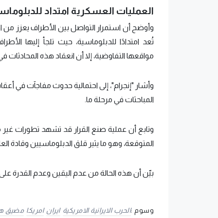
العمليات العسكرية امتداد للدبلوماس
وأوضح أن استمرار التواصل بين الأطراف يعزز من اح
تُعد امتدادًا للدبلوماسية، حيث تلجأ إليها الأ
مواقعها التفاوضية، إلا أن انعقاد هذه المحادثات في ا
وأشار "إنجرام"، إلى احتمالية حدوث مفاجآت في أعقاب
المباحثات في مرحلة ما.
وتابع أن عملية صنع القرار قد تشهد تطورات غير
المتوقعة، وهو ما يثير قلق الدبلوماسيين وقادة العا
بيّن أن هذه الحالة من عدم اليقين وعدم القدرة على 
وسوم :
الحرب الايرانية الامريكية
ايران
امريكا
مضيق هر