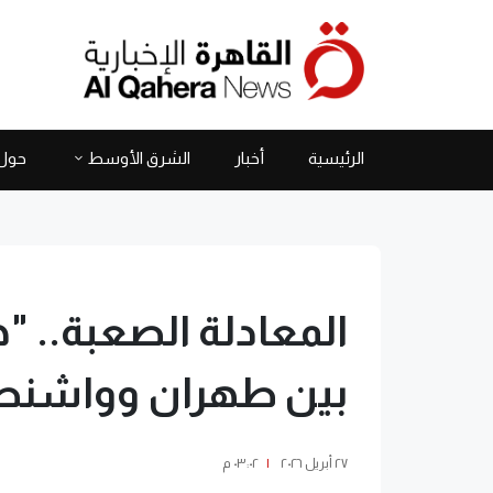
الرئيسية
أخبار
الشرق الأوسط
حول 
المعادلة الصعبة.. 
بين طهران وواشن
٢٧ أبريل ٢٠٢٦
|
٠٣:٠٢ م