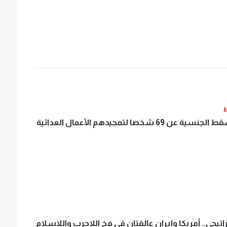
ط
البحرين تسقط الجنسية عن 69 شخصا لتمجيدهم الأعمال العدائية
يجي.. أمريكا وإيران عالقتان في فخ اللاحرب واللاسلام