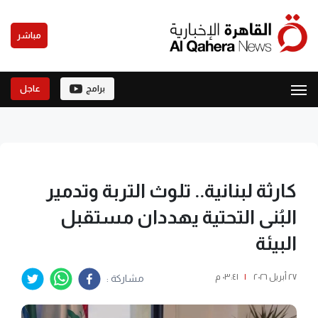
مباشر
برامج
عاجل
كارثة لبنانية.. تلوث التربة وتدمير
البُنى التحتية يهددان مستقبل
البيئة
٢٧ أبريل ٢٠٢٦
|
٠٣:٤١ م
مشاركة :