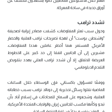
أنهم خلال الأسبوعين الماضيين كانوا يستعدون للكشف عن
أوراق جديدة في ساحة المعركة.
تشدد ترامب
وحول سبب تعثر المفاوضات، كشفت مصادر إيرانية لصحيفة
"واشنطن بوست" أن لهجة تصريحات ترامب العلنية والحصار
الأمريكي المستمر هما أخطر عاملين هددا المفاوضات،
مشيرين إلى أن الجانبين اتفقا إلى حد كبير على الخطوط
العريضة للاتفاق، إلا أن تشدد ترامب العلني يهدد بتقويض
التقدم الدبلوماسي.
ووفقًا لمسؤول باكستاني، فإن الوسطاء خلال الساعات
الماضية نقلوا رسائل تحذيرية إلى دونالد ترامب بسبب خطاباته
العلنية، وشجعوه على السماح للمحادثات في إسلام آباد بأن
تبدو وكأنها مكسب للجانبين، إيران والولايات المتحدة الأمريكية،
في الوقت نفسه، بدلًا من لغة الانتصار الساحق.