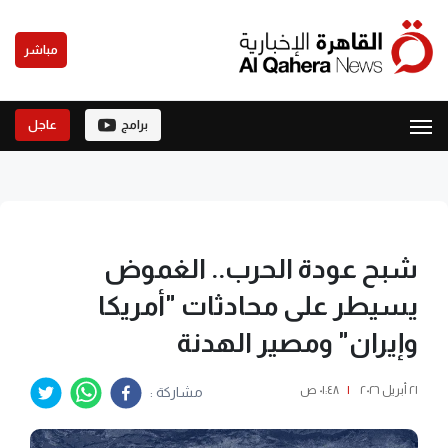
مباشر
برامج
عاجل
شبح عودة الحرب.. الغموض
يسيطر على محادثات "أمريكا
وإيران" ومصير الهدنة
٢١ أبريل ٢٠٢٦
|
٠١:٤٨ ص
مشاركة :