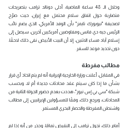
وخلال الـ 48 ساعة الماضية، أدلى دونالد ترامب بتصريحات
متضاربة حول اتفاق سلام محتمل مع إيران، حيث صرّح
لصحيفة "نيويورك تايمز" بأن الوفد الأمريكي، الذي يضم نائب
الرئيس جيه دي فانس ومفاوضين أمريكيين آخرين، سيصل إلى
إسلام آباد مساء الاثنين، إلا أن البيت الأبيض نفى ذلك لاحقًا،
دون تحديد موعد للسفر.
مطالب مفرطة
في المقابل، أعلنت وزارة الخارجية الإيرانية أنه لم يتم اتخاذ أي قرار
بشأن ما إذا كان سيتم عقد محادثات جديدة أم لا، وبحسب
شبكة "سي بي إس نيوز"، هددت بعدم حضور الجولة الثانية من
المحادثات، ويرجع ذلك، وفقًا للمسؤولين الإيرانيين، إلى مطالب
واشنطن المفرطة والحصار البحري المستمر.
أمام ذلك، تحول ترامب إلى النقيض تمامًا، وحذر من أنه إذا لم