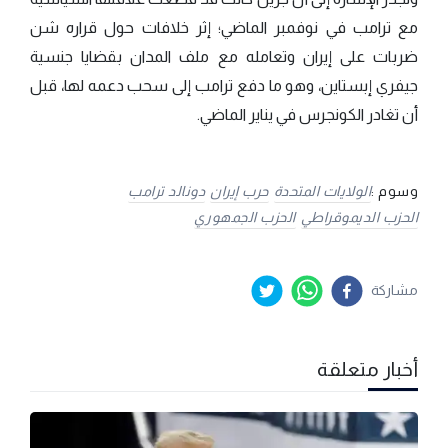
مع ترامب في نوفمبر الماضي؛ إثر خلافات حول قراره شن
ضربات على إيران وتعامله مع ملف المدان بقضايا جنسية
جيفري إبستاين، وهو ما دفع ترامب إلى سحب دعمه لها، قبل
أن تغادر الكونجرس في يناير الماضي.
وسوم :
الولايات المتحدة
حرب إيران
دونالد ترامب
الحزب الديموقراطي
الحزب الجمهوري
مشاركة
أخبار متعلقة