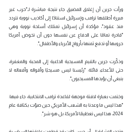
ورأت جرين أن إغلاق المضيق جاء نتيجة مباشرة لـ"حرب غير
مبررة أطلقها ترامب وإسرائيل استنادًا إلى أكاذيب نووية تتردد
منذ عقود"، مؤكدة أن إسرائيل تمتلك أسلحة نووية وهي
"قادرة تمامًا على الدفاع عن نفسها دون أن تخوض أمريكا
حروبها أو تدفع ثمنها بأرواح الأبرياء والأطفال".
وذكّرت جرين بالقيم المسيحية الداعية إلى المحبة والمغفرة،
حتى للأعداء، قائلة: "رئيسنا ليس مسيحيًا وأقواله وأفعاله لا
ينبغي أن يؤيدها المسيحيون".
وختمت بعبارة لافتة موجهة لقاعدة ترامب الانتخابية، جاء فيها:
"هذا ليس ما وعدنا به الشعب الأمريكي حين صوّت بكثافة عام
2024، هذا ليس تعظيمًا لأمريكا، بل هو شر".
وتجدر الإشارة إلى أن جرين كانت قد قطعت علاقتها السياسية