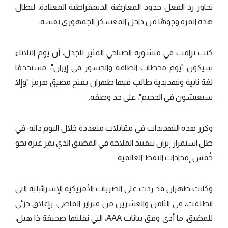
تجاوز رد الفعل حدود المعارضة الديمقراطية المعتادة، ليطال
هذه المرة وجوهًا من داخل المعسكر الجمهوري نفسه.
كتب ترامب في منشوره الصباحي المثير للجدل، أن يوم الثلاثاء
سيكون "يوم محطات الطاقة والجسور في إيران"، مستخدمًا
لغة نابية وتهديدية طالب فيها طهران بفتح مضيق هرمز "وإلا
سيعيشون في الجحيم"، على حد وصفه.
وكرر هذه التهديدات في مقابلات متعددة خلال اليوم ذاته؛ في
ظل استمرار إيران بتقييد الملاحة في المضيق الذي يمر عبره نحو
خُمس إمدادات النفط العالمية.
وكانت طهران قد ردت على الضربات الأمريكية الإسرائيلية التي
انطلقت، في الثامن والعشرين من فبراير الماضي، بإغلاق جزئي
للمضيق، ما أدى وفق بيانات AAA، التي نقلتها صحيفة ذا هيل،