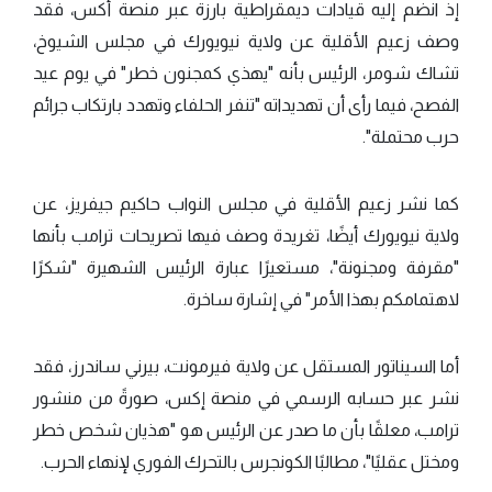
إذ انضم إليه قيادات ديمقراطية بارزة عبر منصة أكس، فقد
وصف زعيم الأقلية عن ولاية نيويورك في مجلس الشيوخ،
تشاك شومر، الرئيس بأنه "يهذي كمجنون خطر" في يوم عيد
الفصح، فيما رأى أن تهديداته "تنفر الحلفاء وتهدد بارتكاب جرائم
حرب محتملة".
كما نشر زعيم الأقلية في مجلس النواب حاكيم جيفريز، عن
ولاية نيويورك أيضًا، تغريدة وصف فيها تصريحات ترامب بأنها
"مقرفة ومجنونة"، مستعيرًا عبارة الرئيس الشهيرة "شكرًا
لاهتمامكم بهذا الأمر" في إشارة ساخرة.
أما السيناتور المستقل عن ولاية فيرمونت، بيرني ساندرز، فقد
نشر عبر حسابه الرسمي في منصة إكس، صورةً من منشور
ترامب، معلقًا بأن ما صدر عن الرئيس هو "هذيان شخص خطر
ومختل عقليًا"، مطالبًا الكونجرس بالتحرك الفوري لإنهاء الحرب.