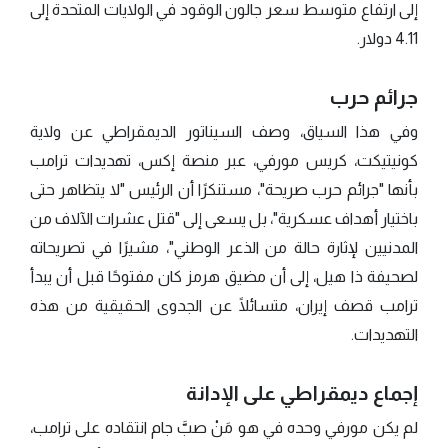
إلى ارتفاع متوسط سعر جالون الوقود في الولايات المتحدة إلى
4.11 دولار.
جرائم حرب
وفي هذا السياق، وصف السيناتور الديمقراطي عن ولاية
كونيتيكت، كريس مورفي، عبر منصة إكس، تهديدات ترامب
بأنها "جرائم حرب صريحة"، مستنكرًا أن الرئيس "لا يتظاهر حتى
باختيار أهداف عسكرية"، بل يسعى إلى "قتل عشرات الآلاف من
المدنيين لإثارة حالة من الذعر الوطني"، مشيرًا في تصريحاته
لصحيفة ذا هيل، إلى أن مضيق هرمز كان مفتوحًا قبل أن يبدأ
ترامب قصف إيران، متسائلًا عن الجدوى الحقيقية من هذه
التهديدات.
إجماع ديمقراطي على الإدانة
لم يكن مورفي وحده في هو مَنْ صبَّ جام انتقاده على ترامب،