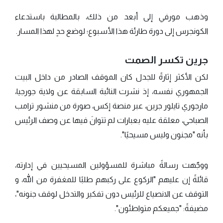
وذهب مورفي إلى أبعد من ذلك، بالمطالبة باستدعاء
الكونجرس إلى دورة طارئة هذا الأسبوع؛ لوضع حدٍ لهذا المسار.
جرين تكسر الصمت
لكن الأكثر إثارةً للجدل كان الموقف الصادر من داخل البيت
الجمهوري نفسه، إذ نشرت النائبة السابقة عن ولاية جورجيا،
مارجوري تايلور جرين، عبر منصة إكس، صورة من منشور ترامب
الصباحي، معلقة عليه بعبارات لم تتوانَ فيها عن وصف الرئيس
بأنه "مجنون وليس مسيحيًا".
ووجّهت رسالةً مباشرة للمسؤولين المسيحيين في إدارته،
قائلةً إن عليهم "الركوع على ركبهم طلبًا للمغفرة من الله، و
التوقف عن الانصياع للرئيس دون تفكير والتدخل لوقف جنونه"،
مضيفةً: "جميعكم متواطئون".