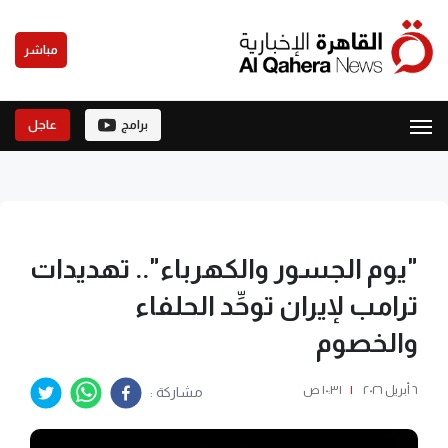
مباشر
برامج
عاجل
"يوم الجسور والكهرباء".. تهديدات
ترامب لإيران توحِّد الحلفاء
والخصوم
٦ أبريل ٢٠٢٦
|
١٠:٣١ ص
مشاركة :