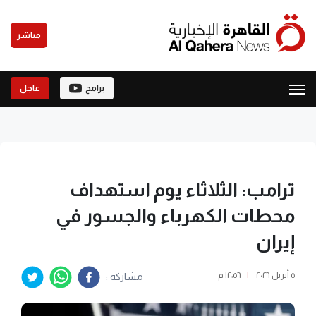
مباشر
برامج
عاجل
ترامب: الثلاثاء يوم استهداف
محطات الكهرباء والجسور في
إيران
٥ أبريل ٢٠٢٦
|
١٢:٥٦ م
مشاركة :