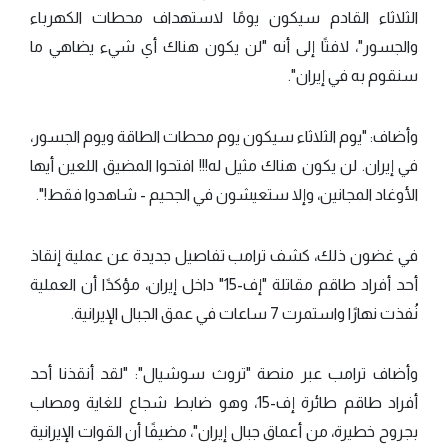
الثلاثاء القادم سيكون يومًا لاستهداف محطات الكهرباء
والجسور"، لافتًا إلى أنه "لن يكون هناك أي شيء يضاهي ما
سنقوم به في إيران".
وأضاف: "يوم الثلاثاء سيكون يوم محطات الطاقة ويوم الجسور،
في إيران. لن يكون هناك مثيل له!!! افتحوا المضيق اللعين أيها
الأوغاد المجانين، وإلا ستعيشون في الجحيم - شاهدوا فقط!".
في غضون ذلك، كشف ترامب تفاصيل جديدة عن عملية إنقاذ
أحد أفراد طاقم مقاتلة "إف-15" داخل إيران، مؤكدًا أن العملية
نُفذت نهارًا واستمرت 7 ساعات في عمق الجبال الإيرانية.
وأضاف ترامب عبر منصة "تروث سوشيال": "لقد أنقذنا أحد
أفراد طاقم طائرة إف-15، وهو ضابط شجاع للغاية ومصاب
بجروح خطيرة، من أعماق جبال إيران"، مضيفًا أن القوات الإيرانية