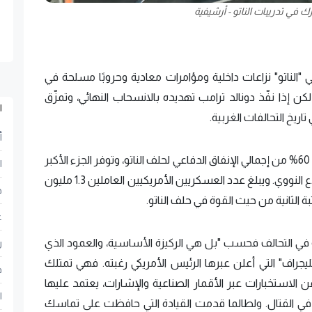
 في تدريبات الناتو - أرشيفية
لناتو" نزاعات داخلية ومؤامرات معادية وحروبًا مسلحة في
إذا نفّذ دونالد ترامب تهديده بالانسحاب النهائي، وتمزّق
ا
ريخ التحالفات الغربية.
أ
بلغة الأرقام، تستحوذ الولايات المتحدة على أكثر من 60% من إجمالي الإنفاق الدفاعي لحلف الناتو، وتوفر الجزء الأكبر
ا
من القوة النارية للحلف، لا سيما في البحر والجو والردع النووي. ويبلغ عدد العسكريين الأمريكيين العاملين 1.3 مليون
ح
بة الثانية من حيث القوة في حلف الناتو.
ع
 في التحالف فحسب "بل هي الركيزة الأساسية، والعمود الذي
ر
ليجراف" التي أعلن عبرها الرئيس الأمريكي رغبته. فهي تمتلك
ف
الاستخبارات عبر الأقمار الصناعية والإشارات، يعتمد عليها
ا
 في القتال. ولطالما قدمت القيادة التي حافظت على تماسك