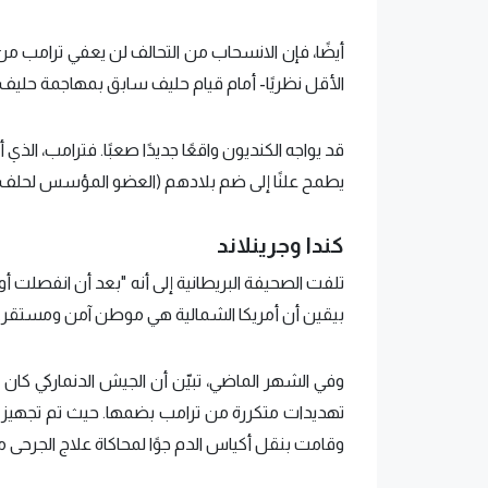
أيضًا، فإن الانسحاب من التحالف لن يعفي ترامب من
الأقل نظريًا- أمام قيام حليف سابق بمهاجمة حليف آخ
يطمح علنًا إلى ضم بلادهم (العضو المؤسس لحلف الن
كندا وجرينلاند
تلفت الصحيفة البريطانية إلى أنه "بعد أن انفصلت أو
بيقين أن أمريكا الشمالية هي موطن آمن ومستقر. لكن 
وفي الشهر الماضي، تبيّن أن الجيش الدنماركي كا
تهديدات متكررة من ترامب بضمها. حيث تم تجهيز الق
وقامت بنقل أكياس الدم جوًا لمحاكاة علاج الجرحى م