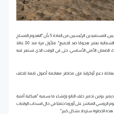
إن التهديد الأعمق سيكون بالنسبة للأعضاء الأوروبيين، المستفيدين الرئيسيين من المادة 5 بأن "الهجوم المسلح
ضد واحد أو أكثر من الأعضاء في أوروبا أو أمريكا الشمالية يعتبر هجومًا ضد الجميع". فلأول مرة منذ 80 عامًا،
الضمان الأمني ​​الأساسي، حتى في الوقت الذي تستعر فيه
من معادلة دعم أوكرانيا، فإن مخاطر مهاجمة أصول تابعة للحلف
ر بوتين تدمير حلف الناتو وإنشاء ما يسميه "هيكلية أمنية
وم الروسي المباشر على أوروبا حتميًا في حال انسحاب الولايات
ى هذه الخطوة ستزداد بشكل كبير".