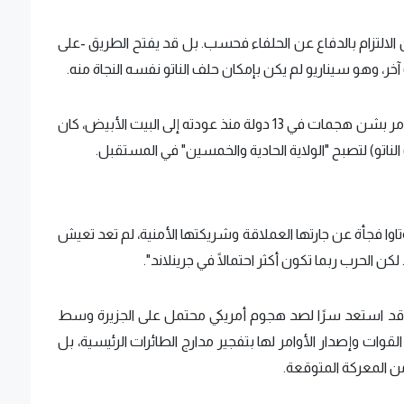
 الالتزام بالدفاع عن الحلفاء فحسب. بل قد يفتح الطريق -على
ر، وهو سيناريو لم يكن بإمكان حلف الناتو نفسه النجاة منه.
قد يواجه الكنديون واقعًا جديدًا صعبًا. فترامب، الذي أمر بشن هجمات في 13 دولة منذ عودته إلى البيت الأبيض، كان
اتو) لتصبح "الولاية الحادية والخمسين" في المستقبل.
تاوا فجأة عن جارتها العملاقة وشريكتها الأمنية، لم تعد تعيش
الحرب ربما تكون أكثر احتمالًا في جرينلاند".
ن قد استعد سرًا لصد هجوم أمريكي محتمل على الجزيرة وسط
وات وإصدار الأوامر لها بتفجير مدارج الطائرات الرئيسية، بل
ن المعركة المتوقعة.