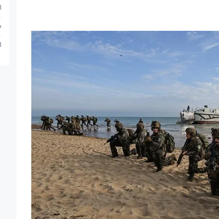
ا
م
ا