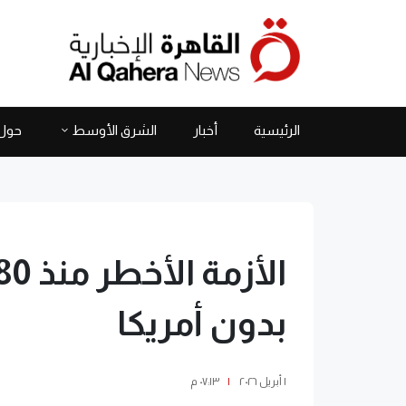
الرئيسية
أخبار
الشرق الأوسط
حول 
بدون أمريكا
١ أبريل ٢٠٢٦
|
٠٧:١٣ م